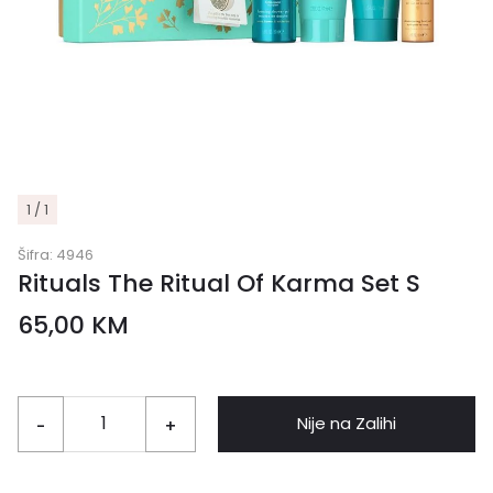
1 / 1
Šifra:
4946
Rituals The Ritual Of Karma Set S
65,00
KM
Nije na Zalihi
-
+