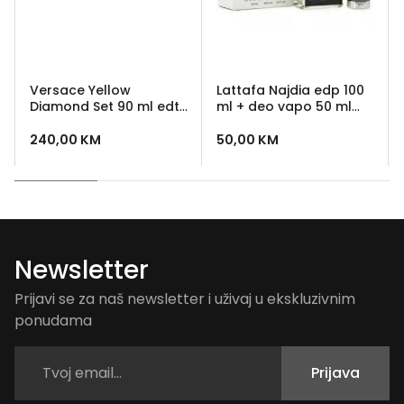
Versace Yellow
Lattafa Najdia edp 100
Diamond Set 90 ml edt
ml + deo vapo 50 ml
+ 100 ml losion + 100 ml
Unisex
gel za tusiranje +
240,00
KM
50,00
KM
kozmeticka torbica
Newsletter
Prijavi se za naš newsletter i uživaj u ekskluzivnim
ponudama
Prijava