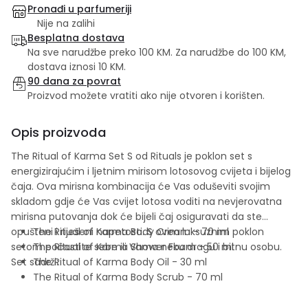
Pronađi u parfumeriji
Nije na zalihi
Besplatna dostava
Na sve narudžbe preko 100 KM. Za narudžbe do 100 KM,
dostava iznosi 10 KM.
90 dana za povrat
Proizvod možete vratiti ako nije otvoren i korišten.
Opis proizvoda
The Ritual of Karma Set S od Rituals je poklon set s
energizirajućim i ljetnim mirisom lotosovog cvijeta i bijelog
čaja. Ova mirisna kombinacija će Vas oduševiti svojim
skladom gdje će Vas cvijet lotosa voditi na nevjerovatna
mirisna putovanja dok će bijeli čaj osiguravati da ste
opušteni i riješeni napetosti. S ovim luksuznim poklon
The Ritual of Karma Body Cream - 70 ml
setom počastite sebe ili Vama neku dragu i bitnu osobu.
The Ritual of Karma Shower Foam - 50 ml
Set sadrži:
The Ritual of Karma Body Oil - 30 ml
The Ritual of Karma Body Scrub - 70 ml