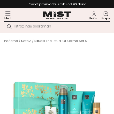
Povrat proizvoda u roku od 90 dana
Meni
Račun
Korpa
Početna
/
Setovi
/ Rituals The Ritual Of Karma Set S