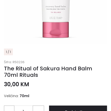
1 / 1
Šifra:
R50236
The Ritual of Sakura Hand Balm
70ml Rituals
30,00
KM
Veličina:
70ml