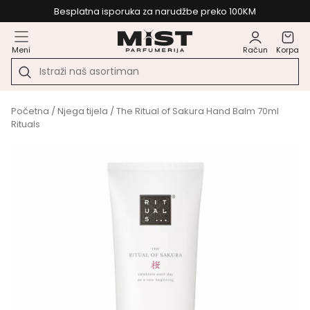
Besplatna isporuka za narudžbe preko 100KM
Meni
Račun
Korpa
Početna
/
Njega tijela
/ The Ritual of Sakura Hand Balm 70ml
Rituals