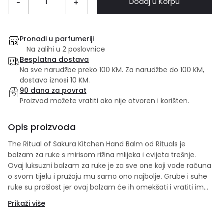
Dodaj u Korpu
-
+
Pronađi u parfumeriji
Na zalihi u 2 poslovnice
Besplatna dostava
Na sve narudžbe preko 100 KM. Za narudžbe do 100 KM,
dostava iznosi 10 KM.
90 dana za povrat
Proizvod možete vratiti ako nije otvoren i korišten.
Opis proizvoda
The Ritual of Sakura Kitchen Hand Balm od Rituals je
balzam za ruke s mirisom rižina mlijeka i cvijeta trešnje.
Ovaj luksuzni balzam za ruke je za sve one koji vode računa
o svom tijelu i pružaju mu samo ono najbolje. Grube i suhe
ruke su prošlost jer ovaj balzam će ih omekšati i vratiti im
hidrataciju. Krema je pogodna za korištenje svim tipovima
Prikaži više
kože. Za potpuni užitak koristite i ostale proizvode iz The
Ritual of Sakura linije.