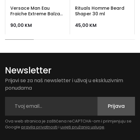
Versace Man Eau
Rituals Homme Beard
Fraiche Extreme Balzam
Shaper 30 ml
poslije brijanja 100 ml
90,00
KM
45,00
KM
Newsletter
Prijavi se za naš newsletter i uživaj u ekskluzivnim
ponudama
Prijava
Ova web stranica je zaštićena reCAPTCHA-om i primjenjuju se
Google
pravila privatnosti
i
uvjeti pružanja usluge
.