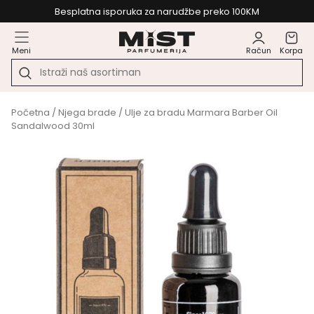
Besplatna isporuka za narudžbe preko 100KM
Meni
Račun
Korpa
Početna
/
Njega brade
/ Ulje za bradu Marmara Barber Oil
Sandalwood 30ml