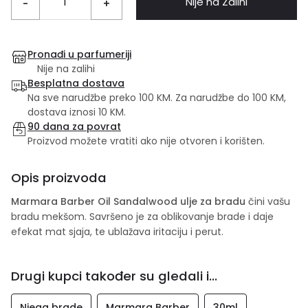
Nije na Zalihi
-
+
Pronađi u parfumeriji
Nije na zalihi
Besplatna dostava
Na sve narudžbe preko 100 KM. Za narudžbe do 100 KM,
dostava iznosi 10 KM.
90 dana za povrat
Proizvod možete vratiti ako nije otvoren i korišten.
Opis proizvoda
Marmara Barber Oil Sandalwood ulje za bradu
čini vašu
bradu mekšom. Savršeno je za oblikovanje brade i daje
efekat mat sjaja, te ublažava iritaciju i perut.
Drugi kupci također su gledali i...
Njega brade
Marmara Barber
30ml