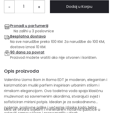
Dodaj u Korpu
-
+
Pronađi u parfumeriji
Na zalihi u 3 poslovnice
Besplatna dostava
Na sve narudžbe preko 100 KM. Za narudžbe do 100 KM,
dostava iznosi 10 KM.
90 dana za povrat
Proizvod možete vratiti ako nije otvoren i korišten.
Opis proizvoda
Valentino Uomo Born in Roma EDT je moderan, elegantan i
karizmatičan muški parfem inspirisan urbanim stilom i
rimskom elegancijom. Ova toaletna voda spaja klasičnu
muževnost sa savremenim akordima, stvarajući svjež i
sofisticiran mirisni potpis. Idealan je za svakodnevno
nošenje, poslovne prilike i večernje izlaske kada želite
Miris se otvara svježim i mineralnim notama ljubičice u
ostaviti samouvjeren i prepoznatljiv utisak.