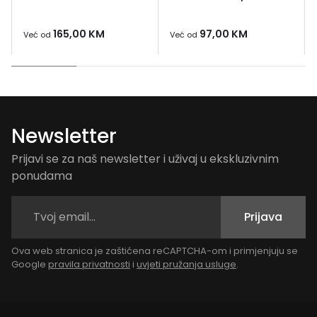
165,00
KM
97,00
KM
Već od
Već od
Newsletter
Prijavi se za naš newsletter i uživaj u ekskluzivnim
ponudama
Prijava
Ova web stranica je zaštićena reCAPTCHA-om i primjenjuju se
Google
pravila privatnosti
i
uvjeti pružanja usluge
.