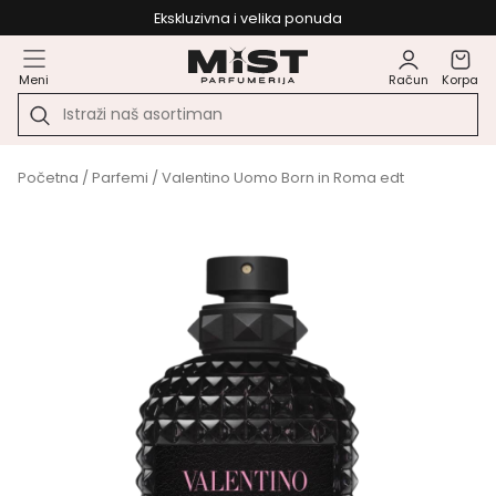
Ekskluzivna i velika ponuda
Meni
Račun
Korpa
Početna
/
Parfemi
/ Valentino Uomo Born in Roma edt