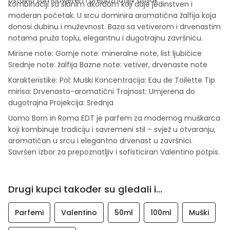
kombinaciji sa slanim akordom koji daje jedinstven i
moderan početak. U srcu dominira aromatična žalfija koja
donosi dubinu i muževnost. Baza sa vetiverom i drvenastim
notama pruža toplu, elegantnu i dugotrajnu završnicu.
Mirisne note: Gornje note: mineralne note, list ljubičice
Srednje note: žalfija Bazne note: vetiver, drvenaste note
Karakteristike: Pol: Muški Koncentracija: Eau de Toilette Tip
mirisa: Drvenasto-aromatični Trajnost: Umjerena do
dugotrajna Projekcija: Srednja
Uomo Born in Roma EDT je parfem za modernog muškarca
koji kombinuje tradiciju i savremeni stil – svjež u otvaranju,
aromatičan u srcu i elegantno drvenast u završnici.
Savršen izbor za prepoznatljiv i sofisticiran Valentino potpis.
Drugi kupci također su gledali i...
Parfemi
Valentino
50ml
100ml
Muški