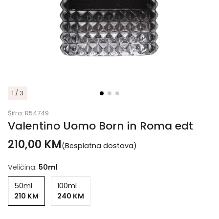
1 / 3
Šifra:
R54749
Valentino Uomo Born in Roma edt
210,00
KM
(Besplatna dostava)
Veličina:
50ml
50ml
100ml
210 KM
240 KM