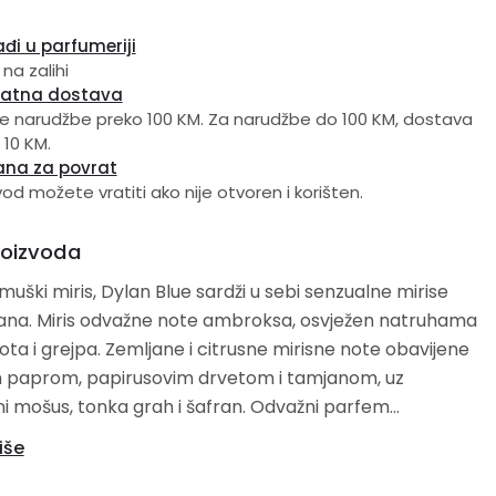
đi u parfumeriji
 na zalihi
latna dostava
e narudžbe preko 100 KM. Za narudžbe do 100 KM, dostava
 10 KM.
ana za povrat
vod možete vratiti ako nije otvoren i korišten.
roizvoda
muški miris, Dylan Blue sardži u sebi senzualne mirise
ana. Miris odvažne note ambroksa, osvježen natruhama
ane i citrusne mirisne note obavijene
m paprom, papirusovim drvetom i tamjanom, uz
ošus, tonka grah i šafran. Odvažni parfem
n je u plavoj, geometrijskoj bočici obogaćenoj zlatnim
iše
, asocirajući na Sredozemno more i pijesak.