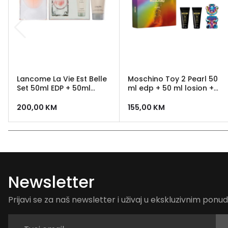
Lancome La Vie Est Belle
Moschino Toy 2 Pearl 50
Set 50ml EDP + 50ml
ml edp + 50 ml losion +
losion za tijelo
50 ml gel za tusiranje
200,00
KM
155,00
KM
Newsletter
Prijavi se za naš newsletter i uživaj u ekskluzivnim pon