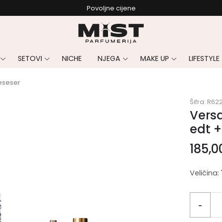
Povoljne cijene
SETOVI
NICHE
NJEGA
MAKE UP
LIFESTYLE
neseser
Šifra:
R62
Versa
edt +
185,
Veličina:
-