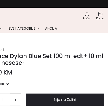
Račun
Korpa
SVE KATEGORIJE
AKCIJA
248
ce Dylan Blue Set 100 ml edt+ 10 ml
 neseser
00
KM
100ml
Nije na Zalihi
+