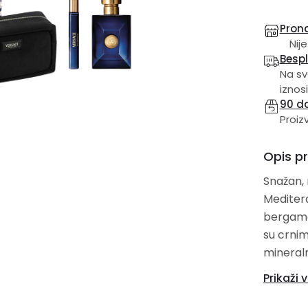
Prona
Nije
Besp
Na sv
iznosi
90 d
Proiz
Opis p
Snažan, 
Mediter
bergamota i grejpa. Zemlj
su crni
mineralni m
pohranje
Prikaži v
tonovima