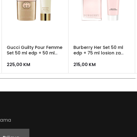
Gucci Guilty Pour Femme
Burberry Her Set 50 ml
Set 50 ml edp + 50 ml
edp + 75 ml losion za
losion
tijelo
225,00
KM
215,00
KM
udama