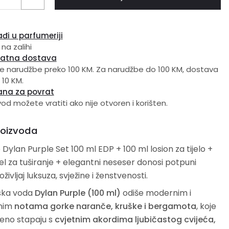
đi u parfumeriji
 na zalihi
latna dostava
e narudžbe preko 100 KM. Za narudžbe do 100 KM, dostava
 10 KM.
ana za povrat
vod možete vratiti ako nije otvoren i korišten.
roizvoda
Dylan Purple Set 100 ml EDP + 100 ml losion za tijelo +
el za tuširanje + elegantni neseser donosi potpuni
oživljaj luksuza, svježine i ženstvenosti.
ska voda
Dylan Purple (100 ml)
odiše modernim i
nim
notama gorke naranče, kruške i bergamota
, koje
šeno stapaju s
cvjetnim akordima ljubičastog cvijeća,