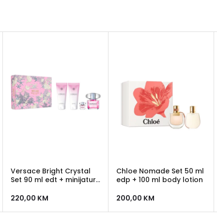
Versace Bright Crystal
Chloe Nomade Set 50 ml
Set 90 ml edt + minijatura
edp + 100 ml body lotion
5 ml + 100 ml losion + 100
ml gel za tusiranje + 5 ml
220,00
KM
200,00
KM
edt