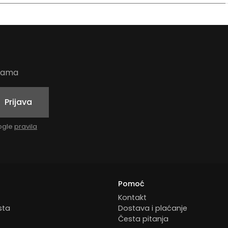
udama
Prijava
oogle
pravila
Pomoć
Kontakt
sta
Dostava i plaćanje
Česta pitanja