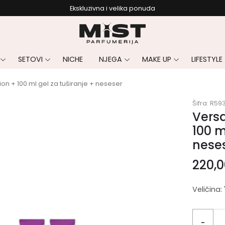
Ekskluzivna i velika ponuda
SETOVI
NICHE
NJEGA
MAKE UP
LIFESTYLE
ion + 100 ml gel za tuširanje + neseser
Šifra:
R59
Versa
100 m
nese
220,
Veličina:
-