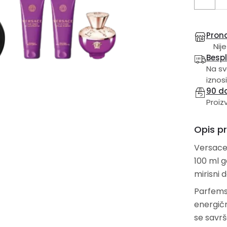
Prona
Nije
Besp
Na sv
iznosi
90 d
Proiz
Opis p
Versace 
100 ml g
mirisni d
Parfem
energič
se savr