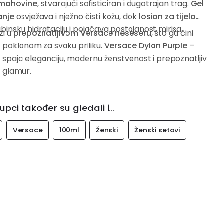
i mahovine
, stvarajući sofisticiran i dugotrajan trag.
Gel
anje
osvježava i nježno čisti kožu, dok
losion za tijelo
binsku hidrataciju i pojačava postojanost mirisa.
zi u
prepoznatljivom Versace neseseru
, što ga čini
 poklonom za svaku priliku.
Versace Dylan Purple
–
ji spaja eleganciju, modernu ženstvenost i prepoznatljiv
 glamur.
upci također su gledali i...
Versace
100ml
Ženski
Ženski setovi