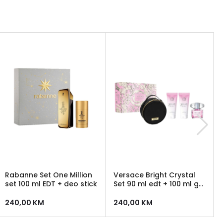
Rabanne Set One Million
Versace Bright Crystal
set 100 ml EDT + deo stick
Set 90 ml edt + 100 ml gel
za tuširanje +100 ml
losion + Versace neseser
240,00
KM
240,00
KM