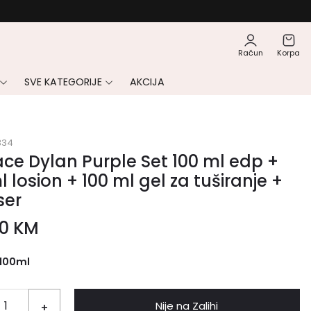
Račun
Korpa
SVE KATEGORIJE
AKCIJA
334
ce Dylan Purple Set 100 ml edp +
l losion + 100 ml gel za tuširanje +
ser
00
KM
100ml
Nije na Zalihi
+