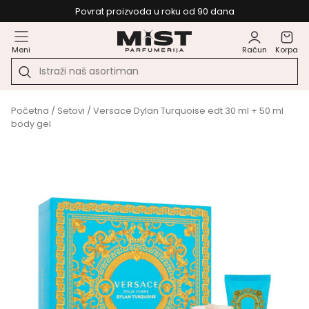
Povrat proizvoda u roku od 90 dana
Meni
Račun
Korpa
Početna
/
Setovi
/ Versace Dylan Turquoise edt 30 ml + 50 ml
body gel