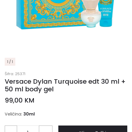
1 / 1
Šifra:
25371
Versace Dylan Turquoise edt 30 ml +
50 ml body gel
99,00
KM
Veličina:
30ml