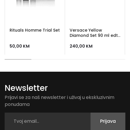
Rituals Homme Trial Set
Versace Yellow
Diamond Set 90 ml edt
+ 100 ml losion + 100 ml
gel za tusiranje +
50,00
KM
240,00
KM
kozmeticka torbica
Newsletter
Prijavi se za naš newsletter i uživaj u ekskluzivnim
ponudama
Prijava