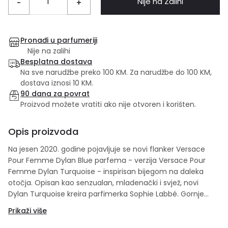
Nije na Zalihi
-
+
Pronađi u parfumeriji
Nije na zalihi
Besplatna dostava
Na sve narudžbe preko 100 KM. Za narudžbe do 100 KM,
dostava iznosi 10 KM.
90 dana za povrat
Proizvod možete vratiti ako nije otvoren i korišten.
Opis proizvoda
Na jesen 2020. godine pojavljuje se novi flanker Versace
Pour Femme Dylan Blue parfema - verzija Versace Pour
Femme Dylan Turquoise - inspirisan bijegom na daleka
otočja. Opisan kao senzualan, mladenački i svjež, novi
Dylan Turquoise kreira parfimerka Sophie Labbé. Gornje
note: mandarina, primofiore limun, ružičasti biber Srce:
Prikaži više
pupoljak crne ribizle, jasmin, frezija, guava Baza: kedar,
mošus, Clearwood