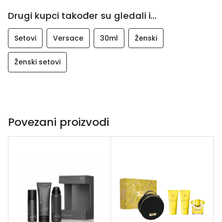
Drugi kupci također su gledali i...
Setovi
Versace
30ml
Ženski
Ženski setovi
Povezani proizvodi