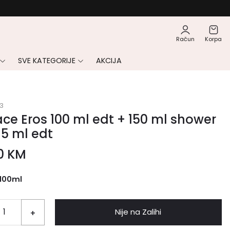
Račun
Korpa
SVE KATEGORIJE
AKCIJA
3
ce Eros 100 ml edt + 150 ml shower
 5 ml edt
00
KM
100ml
Nije na Zalihi
+