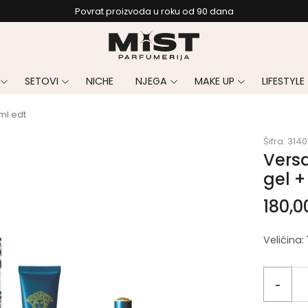
Povrat proizvoda u roku od 90 dana
SETOVI
NICHE
NJEGA
MAKE UP
LIFESTYLE
ml edt
Šifra:
3140
Versa
gel +
180,
Veličina:
-