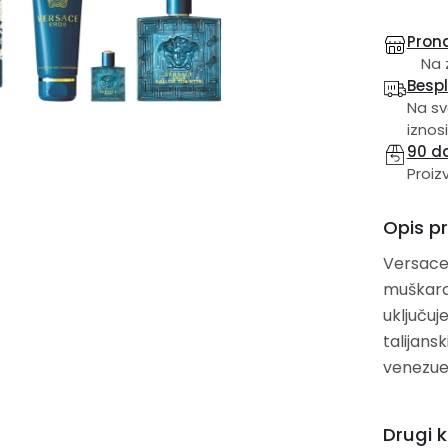
Prona
Na z
Besp
Na sv
iznosi
90 d
Proiz
Opis p
Versace 
muškarce
uključuj
talijans
venezue
Drugi k