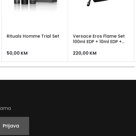
Rituals Homme Trial Set
Versace Eros Flame Set
100ml EDP + 10ml EDP +
neseser
50,00
KM
220,00
KM
udama
Prijava