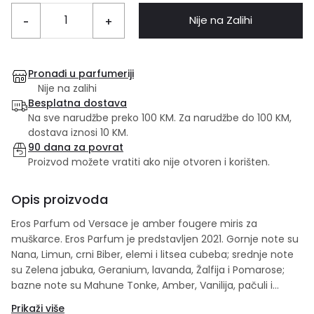
Nije na Zalihi
-
+
Pronađi u parfumeriji
Nije na zalihi
Besplatna dostava
Na sve narudžbe preko 100 KM. Za narudžbe do 100 KM,
dostava iznosi 10 KM.
90 dana za povrat
Proizvod možete vratiti ako nije otvoren i korišten.
Opis proizvoda
Eros Parfum od Versace je amber fougere miris za
muškarce. Eros Parfum je predstavljen 2021. Gornje note su
Nana, Limun, crni Biber, elemi i litsea cubeba; srednje note
su Zelena jabuka, Geranium, lavanda, Žalfija i Pomarose;
bazne note su Mahune Tonke, Amber, Vanilija, pačuli i
Benzoin.
Prikaži više