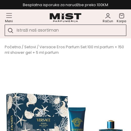
Besplatna isporuka za narudžbe preko 100KM
Meni
Račun
Korpa
Početna
/
Setovi
/ Versace Eros Parfum Set 100 ml parfum + 150
ml shower gel + 5 ml parfum