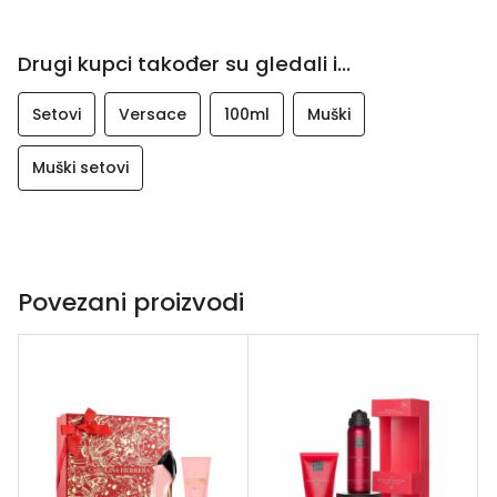
Drugi kupci također su gledali i...
Setovi
Versace
100ml
Muški
Muški setovi
Povezani proizvodi