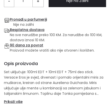
Nije na Zalihi
-
+
Pronađi u parfumeriji
Nije na zalihi
Besplatna dostava
Na sve narudžbe preko 100 KM. Za narudžbe do 100 KM,
dostava iznosi 10 KM.
90 dana za povrat
Proizvod možete vratiti ako nije otvoren i korišten.
Opis proizvoda
Set uključuje: 100ml EDT + 10ml EDT + 75ml deo stick.
Versace Eros je svjež, drvenast i pomalo orijentalni miris za
muškarce, kreiran od strane Aureliena Guicharda. Miris
uključuje ulje mente u kombinaciji sa zelenom jabukom i
talijanskim limunom. Toplinu daje Tonka pomiješana s
venezuelanskim ambroksanom i cvijetom geranija.
Prikaži više
Versace Eros inspiriran je i duboko povezan s grčkom
mitologijom. Miris je dobio ime po grčkom bogu ljubavi i