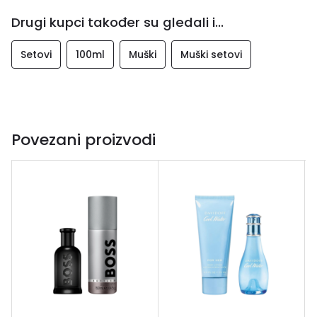
sinu boginje Afrodite – Erosu. Inspiracija antičkom Grčkom
Drugi kupci također su gledali i...
traje još od vremena kada je Gianni Versace podigao svoje
modno carstvo i uzeo božicu Meduzu kao simbol brenda
Setovi
100ml
Muški
Muški setovi
koji će krasiti brojne proizvode kuće, među kojima je i nova
bočica muškog mirisa Eros. Gornje note: menta, zelena
jabuka, limun Srce: Tonka, Geranium, Ambroxan Bazne
note: vanilija s Madagaskara, vetiver, hrastova mahovina,
kedar iz Virginije, kedar iz Virdžinije Lansiran 2012.
Povezani proizvodi