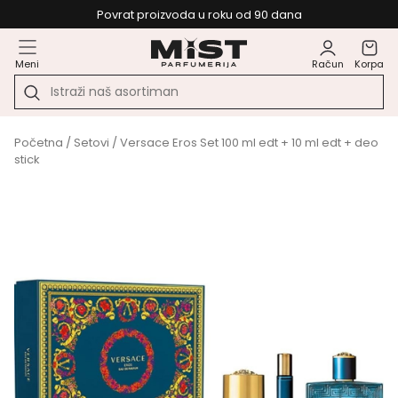
Povrat proizvoda u roku od 90 dana
Meni
Račun
Korpa
Početna
/
Setovi
/ Versace Eros Set 100 ml edt + 10 ml edt + deo
stick