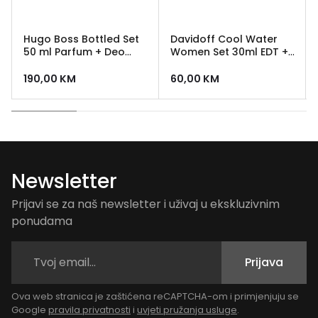
Hugo Boss Bottled Set
Davidoff Cool Water
50 ml Parfum + Deo
Women Set 30ml EDT +
sprej 150 ml
75ml Body Lotion
190,00
KM
60,00
KM
Newsletter
Prijavi se za naš newsletter i uživaj u ekskluzivnim
ponudama
Prijava
Ova web stranica je zaštićena reCAPTCHA-om i primjenjuju se
Google
pravila privatnosti
i
uvjeti pružanja usluge
.