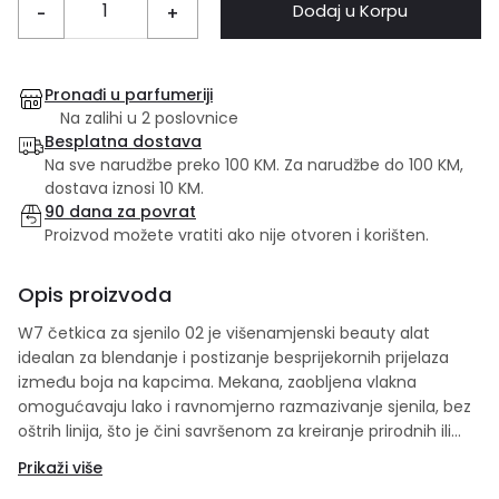
Dodaj u Korpu
-
+
Pronađi u parfumeriji
Na zalihi u 2 poslovnice
Besplatna dostava
Na sve narudžbe preko 100 KM. Za narudžbe do 100 KM,
dostava iznosi 10 KM.
90 dana za povrat
Proizvod možete vratiti ako nije otvoren i korišten.
Opis proizvoda
W7 četkica za sjenilo 02 je višenamjenski beauty alat
idealan za blendanje i postizanje besprijekornih prijelaza
između boja na kapcima. Mekana, zaobljena vlakna
omogućavaju lako i ravnomjerno razmazivanje sjenila, bez
oštrih linija, što je čini savršenom za kreiranje prirodnih ili
izražajnih make-up lookova. Zahvaljujući kvalitetnim
Prikaži više
sintetičkim vlaknima, četkica je nježna prema koži,