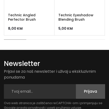
Technic Angled
Technic Eyeshadow
Perfector Brush
Blending Brush
8,00
KM
5,00
KM
Newsletter
Prijavi se za naš newsletter i uživaj u ekskluzivnim
ponudama
Prijava
Ova web stranica je zaštićena reCAPTCHA-om i primjenjuju se
Google
pravila privatnosti
i
uvjeti pružanja usluge
.