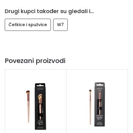
dugotrajna i lahka za čišćenje. Neizostavan je dodatak
svakoj kolekciji šminke za postizanje profesionalnog
Drugi kupci također su gledali i...
završetka.
Četkice i spužvice
W7
Povezani proizvodi