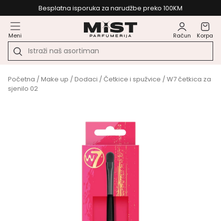
Besplatna isporuka za narudžbe preko 100KM
Meni
Račun
Korpa
Početna
/
Make up
/
Dodaci
/
Četkice i spužvice
/ W7 četkica za
sjenilo 02