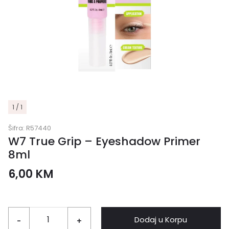
1 / 1
Šifra:
R57440
W7 True Grip – Eyeshadow Primer
8ml
6,00
KM
Dodaj u Korpu
-
+