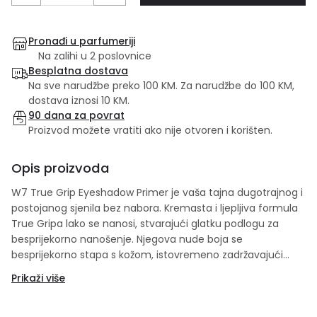
Pronađi u parfumeriji
Na zalihi u 2 poslovnice
Besplatna dostava
Na sve narudžbe preko 100 KM. Za narudžbe do 100 KM,
dostava iznosi 10 KM.
90 dana za povrat
Proizvod možete vratiti ako nije otvoren i korišten.
Opis proizvoda
W7 True Grip Eyeshadow Primer je vaša tajna dugotrajnog i
postojanog sjenila bez nabora. Kremasta i ljepljiva formula
True Gripa lako se nanosi, stvarajući glatku podlogu za
besprijekorno nanošenje. Njegova nude boja se
besprijekorno stapa s kožom, istovremeno zadržavajući
pigment, održavajući vaš izgled svježim cijeli dan.
Prikaži više