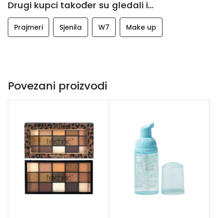
Drugi kupci također su gledali i...
Prajmeri
Sjenila
W7
Make up
Povezani proizvodi