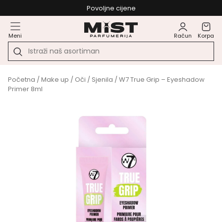
Povoljne cijene
Meni
Račun
Korpa
Početna
/
Make up
/
Oči
/
Sjenila
/ W7 True Grip – Eyeshadow
Primer 8ml