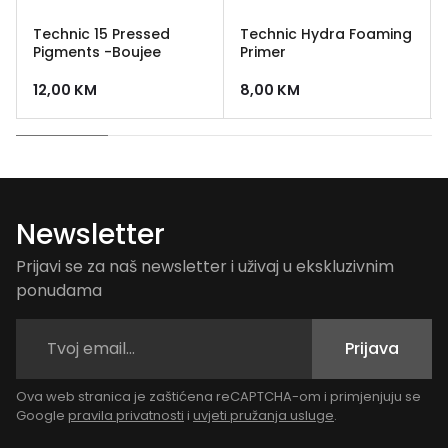
Technic 15 Pressed
Technic Hydra Foaming
Pigments -Boujee
Primer
12,00
KM
8,00
KM
Newsletter
Prijavi se za naš newsletter i uživaj u ekskluzivnim
ponudama
Prijava
Ova web stranica je zaštićena reCAPTCHA-om i primjenjuju se
Google
pravila privatnosti
i
uvjeti pružanja usluge
.