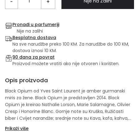
Nije na Zalihi
-
+
Pronađi u parfumeriji
Nije na zalihi
Besplatna dostava
Na sve narudžbe preko 100 KM. Za narudžbe do 100 KM,
dostava iznosi 10 KM.
90 dana za povrat
Proizvod možete vratiti ako nije otvoren i korišten.
Opis proizvoda
Black Opium od Yves Saint Laurent je amber gurmanski
miris za žene. Black Opium je predstavljen 2014. Black
Opium je kreirao Nathalie Lorson, Marie Salamagne, Olivier
Cresp i Honorine Blanc. Gornje note su Kruška, Ružičasti
biber i Cvijet narandže; srednje note su Kava, kafa, kahva,
jasmin, Gorki badem i Sladić; bazne note su Vanilija, pačuli,
Prikaži više
Kedar i Kašmir.