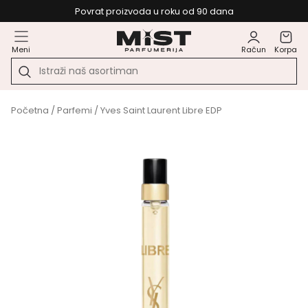
Povrat proizvoda u roku od 90 dana
Meni
Račun
Korpa
Početna
/
Parfemi
/ Yves Saint Laurent Libre EDP