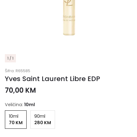
1 / 1
Šifra:
R65585
Yves Saint Laurent Libre EDP
70,00
KM
Veličina:
10ml
10ml
90ml
70 KM
280 KM