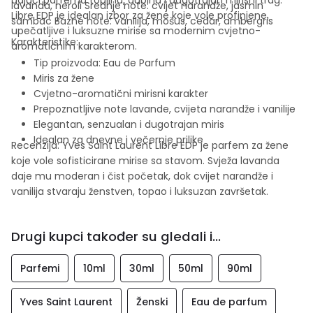
lavanda, neroli Srednje note: cvijet narandže, jasmin
Libre EDP je idealan izbor za žene koje vole profinjene,
sambac Bazne note: vanilija, mošus, cedar, ambergris
upečatljive i luksuzne mirise sa modernim cvjetno-
Karakteristike:
aromatičnim karakterom.
Tip proizvoda: Eau de Parfum
Miris za žene
Cvjetno-aromatični mirisni karakter
Prepoznatljive note lavande, cvijeta narandže i vanilije
Elegantan, senzualan i dugotrajan miris
Idealan za dnevne i večernje prilike
Recenzija: Yves Saint Laurent Libre EDP je parfem za žene
koje vole sofisticirane mirise sa stavom. Svježa lavanda
daje mu moderan i čist početak, dok cvijet narandže i
vanilija stvaraju ženstven, topao i luksuzan završetak.
Drugi kupci također su gledali i...
Parfemi
10ml
30ml
50ml
90ml
Yves Saint Laurent
Ženski
Eau de parfum