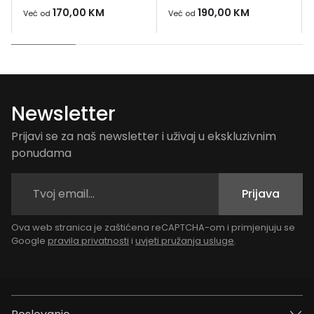
170,00
KM
190,00
KM
Već od
Već od
Newsletter
Prijavi se za naš newsletter i uživaj u ekskluzivnim
ponudama
Prijava
Ova web stranica je zaštićena reCAPTCHA-om i primjenjuju se
Google
pravila privatnosti
i
uvjeti pružanja usluge
.