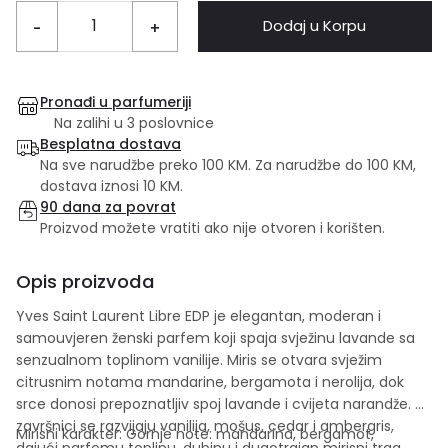
Dodaj u Korpu
-
+
Pronađi u parfumeriji
Na zalihi u 3 poslovnice
Besplatna dostava
Na sve narudžbe preko 100 KM. Za narudžbe do 100 KM,
dostava iznosi 10 KM.
90 dana za povrat
Proizvod možete vratiti ako nije otvoren i korišten.
Opis proizvoda
Yves Saint Laurent Libre EDP je elegantan, moderan i
samouvjeren ženski parfem koji spaja svježinu lavande sa
senzualnom toplinom vanilije. Miris se otvara svježim
citrusnim notama mandarine, bergamota i nerolija, dok
srce donosi prepoznatljiv spoj lavande i cvijeta narandže. U
završnici se razvijaju vanilija, mošus, cedar i ambergris,
Mirisni karakter: Gornje note: mandarina, bergamot,
dajući parfemu toplinu, dubinu i dugotrajan mirisni trag.