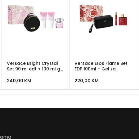
Versace Bright Crystal
Versace Eros Flame Set
Set 90 ml edt + 100 ml gel
EDP 100ml + Gel za
za tuširanje +100 ml
tuširanje 150ml + EDP 5ml
losion + Versace neseser
240,00
KM
220,00
KM
udama