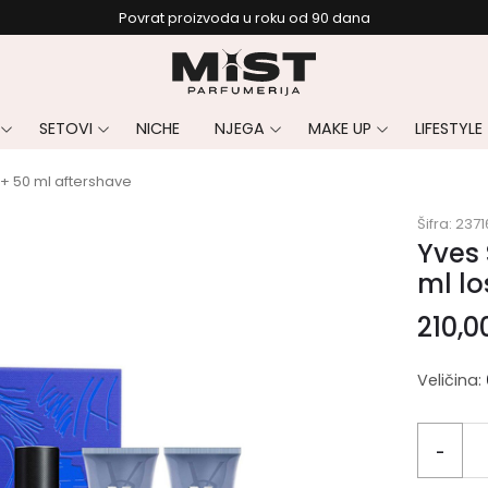
Povrat proizvoda u roku od 90 dana
SETOVI
NICHE
NJEGA
MAKE UP
LIFESTYLE
 + 50 ml aftershave
Šifra:
2371
Yves 
ml lo
210,0
Veličina:
-