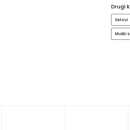
Drugi k
Setovi
Muški s