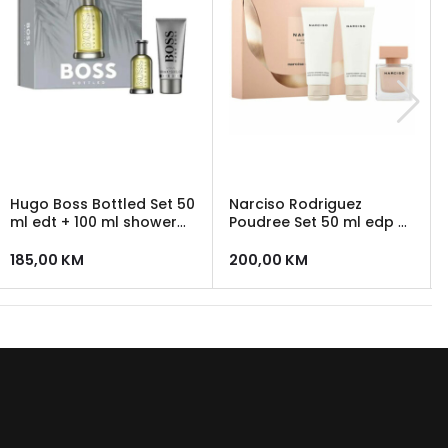
Hugo Boss Bottled Set 50
Narciso Rodriguez
ml edt + 100 ml shower
Poudree Set 50 ml edp +
gel
50 ml gel za tusiranje +
50 ml losion
185,00
KM
200,00
KM