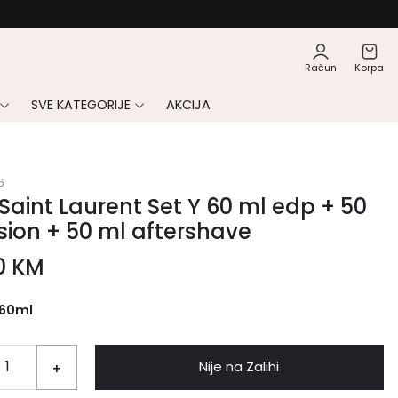
Račun
Korpa
SVE KATEGORIJE
AKCIJA
6
Saint Laurent Set Y 60 ml edp + 50
sion + 50 ml aftershave
0
KM
60ml
Nije na Zalihi
+