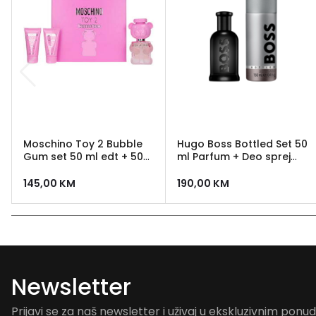
Moschino Toy 2 Bubble
Hugo Boss Bottled Set 50
Gum set 50 ml edt + 50
ml Parfum + Deo sprej
ml losion + 50 ml gel za
150 ml
tusiranje
145,00
KM
190,00
KM
Newsletter
Prijavi se za naš newsletter i uživaj u ekskluzivnim pon