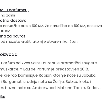
đi u parfumeriji
 na zalihi
latna dostava
e narudžbe preko 100 KM. Za narudžbe do 100 KM, dostava
 10 KM.
ana za povrat
vod možete vratiti ako nije otvoren i korišten.
roizvoda
 Parfum od Yves Saint Laurent je aromatični fougere
 de Parfum je predstavljen 2018.
irao Dominique Ropion. Gornje note su Jabuka,
dnje note su Žalfija, Bobice kleke i
Tonke, Kedar,
i Olibanum.
iše