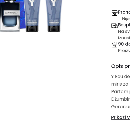
Prona
Nije
Besp
Na sv
iznosi
90 d
Proiz
Opis p
Y Eau de
miris za muškarce. Y Eau
Parfem je kre
Džumbir i Bergamot; sre
Geranium; bazne note su Amberwood, Mahune 
vetiver 
Prikaži v