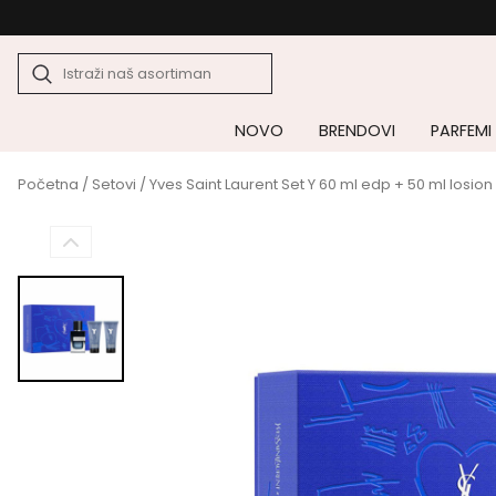
NOVO
BRENDOVI
PARFEMI
Početna
/
Setovi
/ Yves Saint Laurent Set Y 60 ml edp + 50 ml losion