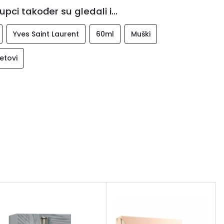
upci također su gledali i...
Yves Saint Laurent
60ml
Muški
etovi