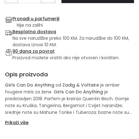
Pronađi u parfumeriji
Nije na zalihi
Besplatna dostava
Na sve narudžbe preko 100 KM. Za narudžbe do 100 KM,
dostava iznosi 10 KM.
90 dana za povrat
Proizvod možete vratiti ako nije otvoren i korišten.
Opis proizvoda
Girls Can Do Anything
od
Zadig & Voltaire
je amber
fougere miris za žene.
Girls Can Do Anything
je
predstavljen 2018. Parfem je kreirao Quentin Bisch. Gornje
note su Kruška, Tangerina, Bergamot i Cvijet narandže;
srednje note su Mahune Tonke i Tuberoza; bazne note su
Vanilija, paprat, mošus, Karanfilić, Ambroksan i pačuli.
Prikaži više