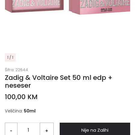
1 / 1
Šifra:
22644
Zadig & Voltaire Set 50 ml edp +
neseser
100,00
KM
Veličina:
50ml
Nije na Zalihi
-
+