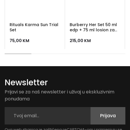
Rituals Karma Sun Trial
Burberry Her Set 50 ml
Set
edp + 75 ml losion za
tijelo
75,00
KM
215,00
KM
Newsletter
Prijavi se za naš newsletter i uživaj u ekskluzivnim
ponudama
Prijava
Ova web stranica je zaštićena reCAPTCHA-om i primjenjuju se