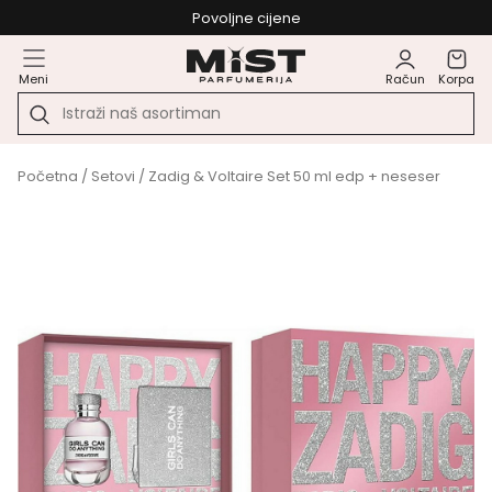
Povoljne cijene
Meni
Račun
Korpa
Početna
/
Setovi
/ Zadig & Voltaire Set 50 ml edp + neseser