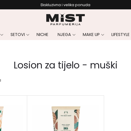
Ekskluzivna i velika ponuda
SETOVI
NICHE
NJEGA
MAKE UP
LIFESTYLE
Losion za tijelo - muški
a