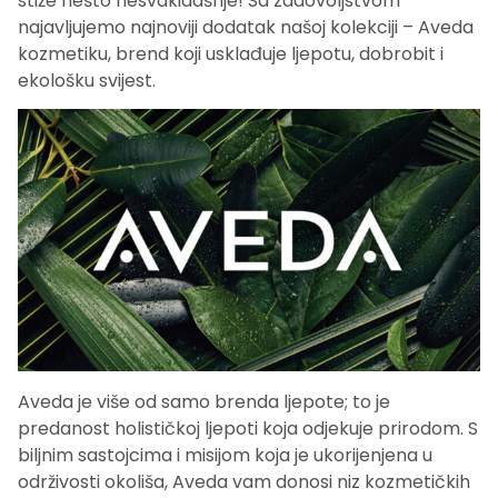
stiže nešto nesvakidašnje! Sa zadovoljstvom
najavljujemo najnoviji dodatak našoj kolekciji – Aveda
kozmetiku, brend koji usklađuje ljepotu, dobrobit i
ekološku svijest.
Aveda je više od samo brenda ljepote; to je
predanost holističkoj ljepoti koja odjekuje prirodom. S
biljnim sastojcima i misijom koja je ukorijenjena u
održivosti okoliša, Aveda vam donosi niz kozmetičkih