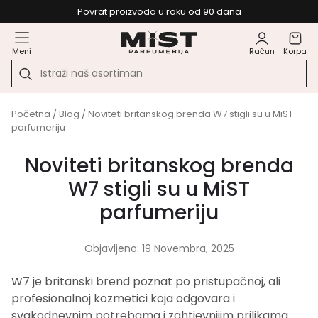
Povrat proizvoda u roku od 90 dana
Meni
Račun
Korpa
Početna
/
Blog
/ Noviteti britanskog brenda W7 stigli su u MiST
parfumeriju
Noviteti britanskog brenda
W7 stigli su u MiST
parfumeriju
Objavljeno: 19 Novembra, 2025
W7 je britanski brend poznat po pristupačnoj, ali
profesionalnoj kozmetici koja odgovara i
svakodnevnim potrebama i zahtjevnijim prilikama