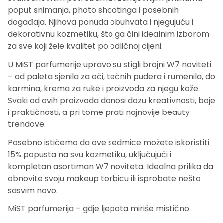
poput snimanja, photo shootinga i posebnih
događaja. Njihova ponuda obuhvata i njegujuću i
dekorativnu kozmetiku, što ga čini idealnim izborom
za sve koji žele kvalitet po odličnoj cijeni.
U MiST parfumerije upravo su stigli brojni W7 noviteti
– od paleta sjenila za oči, tečnih pudera i rumenila, do
karmina, krema za ruke i proizvoda za njegu kože.
Svaki od ovih proizvoda donosi dozu kreativnosti, boje
i praktičnosti, a pri tome prati najnovije beauty
trendove.
Posebno ističemo da ove sedmice možete iskoristiti
15% popusta na svu kozmetiku, uključujući i
kompletan asortiman W7 noviteta. Idealna prilika da
obnovite svoju makeup torbicu ili isprobate nešto
sasvim novo.
MiST parfumerija – gdje ljepota miriše mistično.