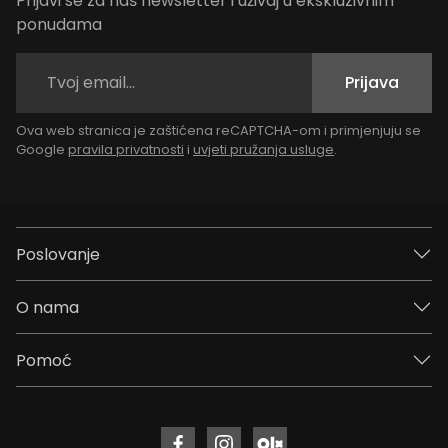
Prijavi se za naš newsletter i uživaj u ekskluzivnim
ponudama
Prijava
Ova web stranica je zaštićena reCAPTCHA-om i primjenjuju se
Google
pravila privatnosti
i
uvjeti pružanja usluge
.
Poslovanje
O nama
Pomoć