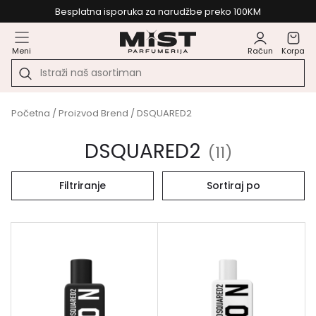
Besplatna isporuka za narudžbe preko 100KM
Meni
Račun
Korpa
Početna
/ Proizvod Brend / DSQUARED2
DSQUARED2
(
11
)
Filtriranje
Sortiraj po