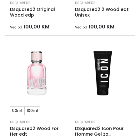
DSQUARED2
DSQUARED2
Dsquared2 Original
Dsquared2 2 Wood edt
Wood edp
Unisex
100,00
KM
100,00
KM
Već od
Već od
50ml
100ml
DSQUARED2
DSQUARED2
Dsquared2 Wood For
DSquared2 Icon Pour
Her edt
Homme Gel za
tuširanje 200ml