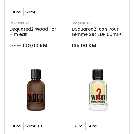
30ml
50ml
DSQUARED2
DSQUARED2
Dsquared2 Wood For
DSquared2 Icon Pour
Him edt
Femme Set EDP 50ml +
Gel za tuširanje 50ml +
100,00
KM
135,00
KM
Losion za tijelo 50ml
Već od
30ml
50ml
+ 1
30ml
50ml