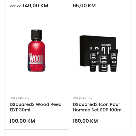
140,00
KM
65,00
KM
Već od
DSQUARED2
DSQUARED2
DSquared2 Wood Reed
DSquared2 Icon Pour
EDT 30ml
Homme Set EDP 100ml
+ Gel za tuširanje 100ml
100,00
KM
180,00
KM
+ Aftershave balzam
100ml