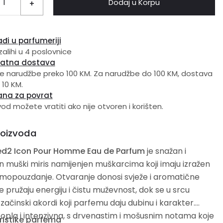
Dodaj u Korpu
+
đi u parfumeriji
zalihi u 4 poslovnice
latna dostava
e narudžbe preko 100 KM. Za narudžbe do 100 KM, dostava
 10 KM.
ana za povrat
vod možete vratiti ako nije otvoren i korišten.
roizvoda
d2 Icon Pour Homme Eau de Parfum
je snažan i
muški miris namijenjen muškarcima koji imaju izražen
amopouzdanje. Otvaranje donosi svježe i aromatične
e pružaju energiju i čistu muževnost, dok se u srcu
u začinski akordi koji parfemu daju dubinu i karakter.
topla i intenzivna, s drvenastim i mošusnim notama koje
ristike parfema