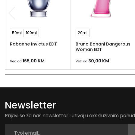
50ml
100ml
20ml
Rabanne Invictus EDT
Bruno Banani Dangerous
Woman EDT
165,00
KM
30,00
KM
Već od
Već od
Newsletter
Prijavi se za naš newsletter i uživaj u ekskluzivnim pon