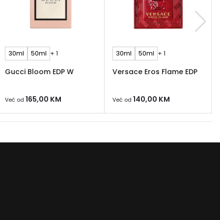
30ml
50ml
+ 1
30ml
50ml
+ 1
Gucci Bloom EDP W
Versace Eros Flame EDP
165,00
KM
140,00
KM
Već od
Već od