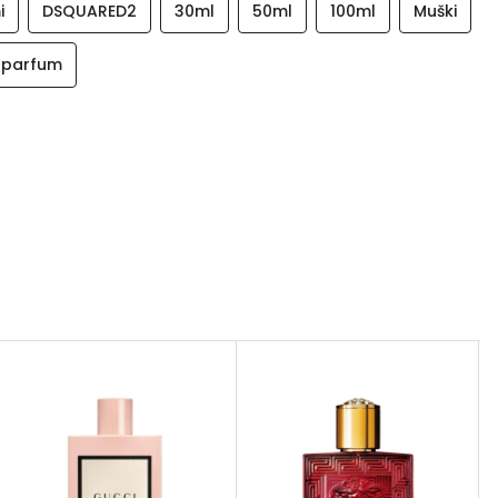
i
DSQUARED2
30ml
50ml
100ml
Muški
 parfum