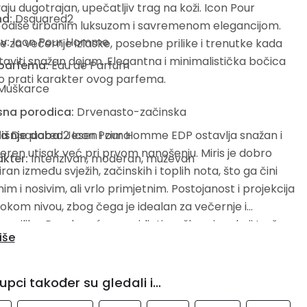
aju dugotrajan, upečatljiv trag na koži. Icon Pour
nd:
Dsquared2
diše urbanim luksuzom i savremenom elegancijom.
v:
Icon Pour Homme
je za večernje izlaske, posebne prilike i trenutke kada
staviti snažan dojam. Elegantna i minimalistička bočica
 parfema:
Eau de Parfum
o prati karakter ovog parfema.
Muškarce
sna porodica:
Drvenasto-začinska
ja
išnje doba:
Dsquared2 Icon Pour Homme EDP ostavlja snažan i
Jesen i zima
ren utisak već pri prvom nanošenju. Miris je dobro
kter:
Intenzivan, moderan, muževan
ran između svježih, začinskih i toplih nota, što ga čini
im i nosivim, ali vrlo primjetnim. Postojanost i projekcija
sokom nivou, zbog čega je idealan za večernje i
 prilike. Posebno će se svidjeti muškarcima koji traže
iše
n parfem s karakterom i modernim potpisom. Icon Pour
 odličan izbor za one koji žele miris koji se pamti.
upci također su gledali i...