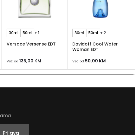
30ml
50ml
+ 1
30ml
50ml
+ 2
Versace Versense EDT
Davidoff Cool Water
Woman EDT
135,00
KM
50,00
KM
Već od
Već od
udama
Prijava