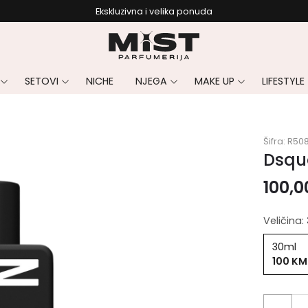
Ekskluzivna i velika ponuda
SETOVI
NICHE
NJEGA
MAKE UP
LIFESTYLE
Šifra:
R508
Dsqu
100,
Veličina:
30ml
100 KM