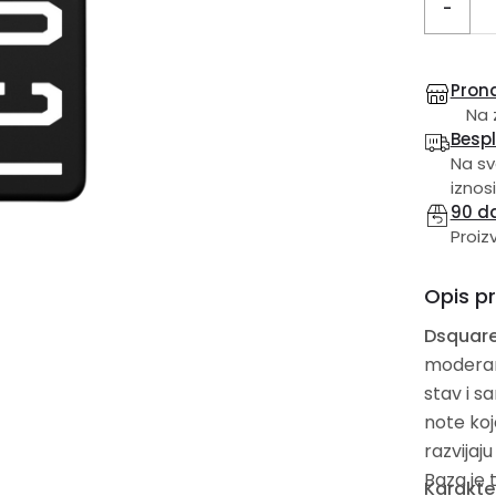
-
Prona
Na 
Besp
Na sv
iznosi
90 d
Proiz
Opis p
Dsquare
moderan 
stav i s
note koj
razvijaj
Baza je 
Karakte