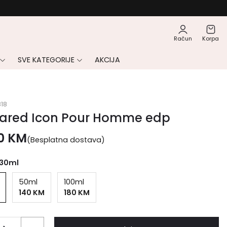
Račun
Korpa
SVE KATEGORIJE
AKCIJA
18
ared Icon Pour Homme edp
00
KM
(Besplatna dostava)
30ml
50ml
100ml
140 KM
180 KM