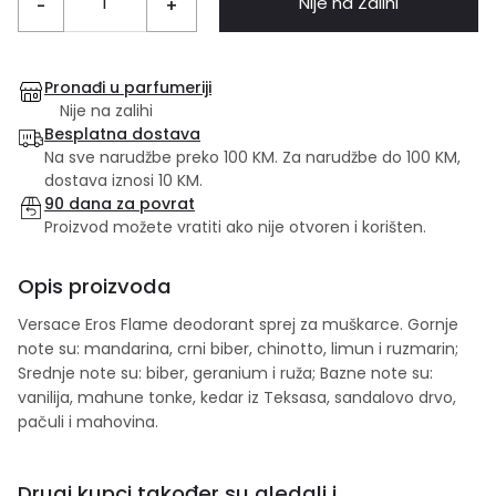
Nije na Zalihi
-
+
Pronađi u parfumeriji
Nije na zalihi
Besplatna dostava
Na sve narudžbe preko 100 KM. Za narudžbe do 100 KM,
dostava iznosi 10 KM.
90 dana za povrat
Proizvod možete vratiti ako nije otvoren i korišten.
Opis proizvoda
Versace Eros Flame deodorant sprej za muškarce. Gornje
note su: mandarina, crni biber, chinotto, limun i ruzmarin;
Srednje note su: biber, geranium i ruža; Bazne note su:
vanilija, mahune tonke, kedar iz Teksasa, sandalovo drvo,
pačuli i mahovina.
Drugi kupci također su gledali i...