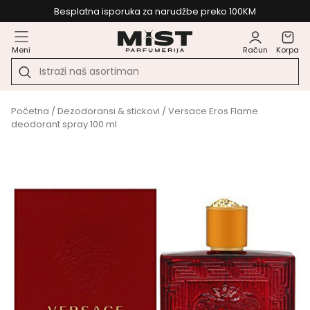
Besplatna isporuka za narudžbe preko 100KM
Meni
Račun
Korpa
Početna
/
Dezodoransi & stickovi
/ Versace Eros Flame
deodorant spray 100 ml