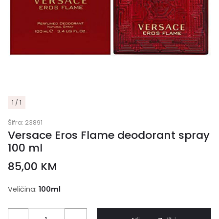
1 / 1
Šifra:
23891
Versace Eros Flame deodorant spray
100 ml
85,00
KM
Veličina:
100ml