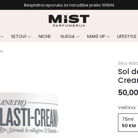
Besplatna isporuka za narudžbe preko 100KM
SETOVI
NICHE
NJEGA
MAKE UP
LIFESTYLE
am
Šifra:
R65
Sol d
Cre
50,0
Veličina:
75ml
50 KM