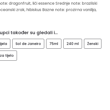
ote: dragonfruit, liči essence Srednje note: brazilski
oceanski zrak, hibiskus Bazne note: prozirna vanilija,
 izgled.
upci također su gledali i...
ijela
Sol de Janeiro
75ml
240 ml
Ženski
a tijelo