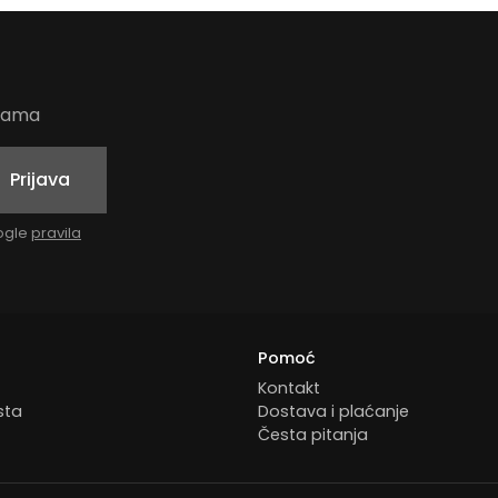
udama
Prijava
oogle
pravila
Pomoć
Kontakt
sta
Dostava i plaćanje
Česta pitanja