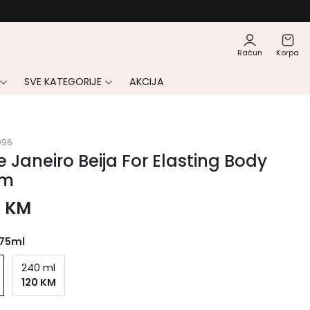
Račun
Korpa
SVE KATEGORIJE
AKCIJA
096
e Janeiro Beija For Elasting Body
am
0
KM
75ml
240 ml
120 KM