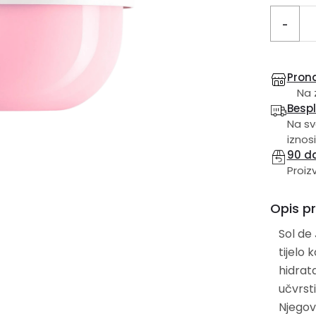
-
Prona
Na 
Besp
Na sv
iznosi
90 d
Proiz
Opis p
Sol de
tijelo
hidrataciju. Obogaćena kolagenom 
učvrsti
Njegov 