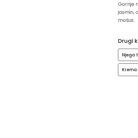
Gornje n
koži. Idealna za svakodnevnu njegu kože koja traži vitalnost i
jasmin, 
blistav
mošus
Drugi k
Njega t
Krema z