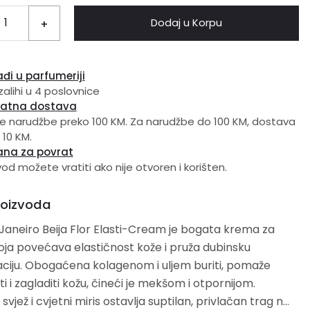
Dodaj u Korpu
+
đi u parfumeriji
zalihi u 4 poslovnice
latna dostava
e narudžbe preko 100 KM. Za narudžbe do 100 KM, dostava
 10 KM.
ana za povrat
vod možete vratiti ako nije otvoren i korišten.
roizvoda
 Janeiro Beija Flor Elasti-Cream je bogata krema za
 koja povećava elastičnost kože i pruža dubinsku
i uljem buriti, pomaže
ti i zagladiti kožu, čineći je mekšom i otpornijom.
svjež i cvjetni miris ostavlja suptilan, privlačan trag na