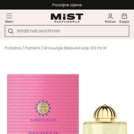
Povoljne cijene
Meni
Račun
Korpa
Početna
/
Parfemi
/ Amouage Beloved edp 100 ml W