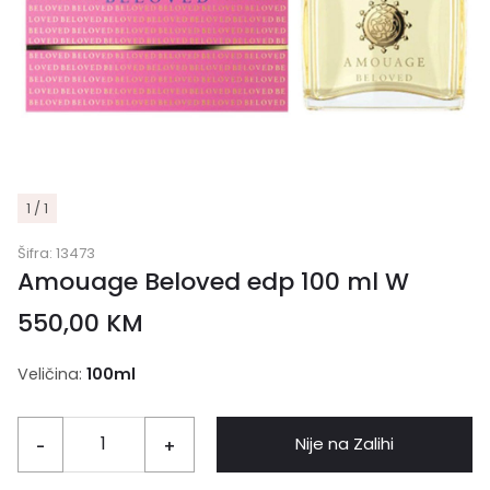
1 / 1
Šifra:
13473
Amouage Beloved edp 100 ml W
550,00
KM
Veličina:
100ml
Nije na Zalihi
-
+