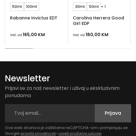
50ml
100ml
30ml
50ml
+ 1
Rabanne Invictus EDT
Carolina Herrera Good
Girl EDP
165,00
KM
180,00
KM
Već od
Već od
Newsletter
Prijavi se za naš newsletter i uživaj u ekskluzivnim
ponudama
Prijava
Ova web stranica je zaštićena reCAPTCHA-om i primjenjuju se
Google
pravila privatnosti
i
uvjeti pružanja usluge
.