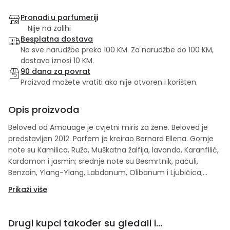
Pronađi u parfumeriji
Nije na zalihi
Besplatna dostava
Na sve narudžbe preko 100 KM. Za narudžbe do 100 KM,
dostava iznosi 10 KM.
90 dana za povrat
Proizvod možete vratiti ako nije otvoren i korišten.
Opis proizvoda
Beloved od Amouage je cvjetni miris za žene. Beloved je
predstavljen 2012. Parfem je kreirao Bernard Ellena. Gornje
note su Kamilica, Ruža, Muškatna žalfija, lavanda, Karanfilić,
Kardamon i jasmin; srednje note su Besmrtnik, pačuli,
Benzoin, Ylang-Ylang, Labdanum, Olibanum i Ljubičica;
bazne note su Cibetka, Kastoreum, Koža, Ambergris,
Prikaži više
mošus, Sandalovo drvo, Kedar i Vanilija.
Drugi kupci također su gledali i...