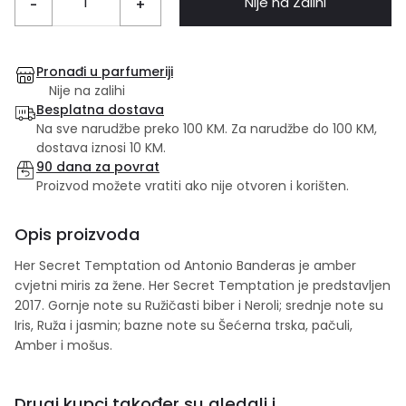
Nije na Zalihi
-
+
Pronađi u parfumeriji
Nije na zalihi
Besplatna dostava
Na sve narudžbe preko 100 KM. Za narudžbe do 100 KM,
dostava iznosi 10 KM.
90 dana za povrat
Proizvod možete vratiti ako nije otvoren i korišten.
Opis proizvoda
Her Secret Temptation od Antonio Banderas je amber
cvjetni miris za žene. Her Secret Temptation je predstavljen
2017. Gornje note su Ružičasti biber i Neroli; srednje note su
Iris, Ruža i jasmin; bazne note su Šećerna trska, pačuli,
Amber i mošus.
Drugi kupci također su gledali i...