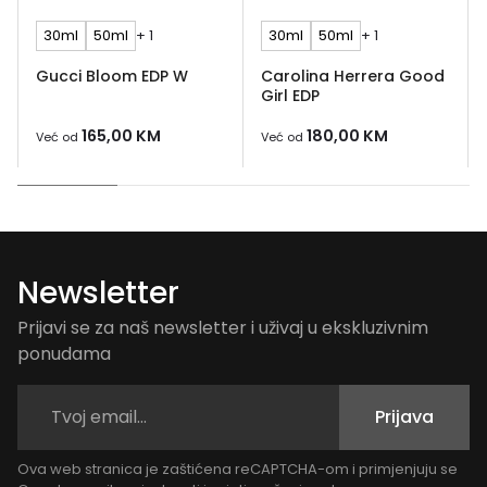
30ml
50ml
+ 1
30ml
50ml
+ 1
Gucci Bloom EDP W
Carolina Herrera Good
Girl EDP
165,00
KM
180,00
KM
Već od
Već od
Newsletter
Prijavi se za naš newsletter i uživaj u ekskluzivnim
ponudama
Prijava
Ova web stranica je zaštićena reCAPTCHA-om i primjenjuju se