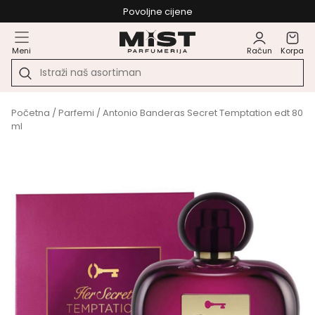
Povoljne cijene
Meni
Račun
Korpa
Početna
/
Parfemi
/ Antonio Banderas Secret Temptation edt 80
ml