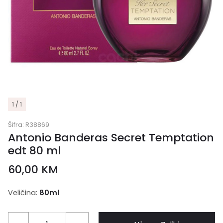
1 / 1
Šifra:
R38869
Antonio Banderas Secret Temptation
edt 80 ml
60,00
KM
Veličina:
80ml