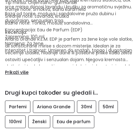
Tip mirisa: Orijentalno-gurmanski
srce mirisa donosi lavandu i krušku za aromatičnu svježinu.
Gornje note: Smokva, slana karamela
Baza od tonke, mošusa i sandalovine pruža dubinu i
Srednje note: Lavanda, kruška
dugotrajan, senzualan trag.
Bazne note: Tonka, mošus, sandalovina
Koncentracija: Eau de Parfum (EDP)
Recenzija:
Zapremina: 100 ml
Ariana Grande R.E.M. EDP je parfem za žene koje vole slatke,
Namjena: Za žene
ali sofisticirane mirise s dozom misterije. Idealan je za
Intenzitet i trajnost: Umjeren do snažan, topao i dugotrajan
večernje izlaske, hladnije dane ili posebne prilike kada želite
ostaviti upečatljiv i senzualan dojam. Njegova kremasta
slatkoća i topla baza čine ga privlačnim i dugotrajnim, dok
Prikaži više
aromatična nota lavande donosi moderan i drugačiji twist.
Drugi kupci također su gledali i...
Parfemi
Ariana Grande
30ml
50ml
100ml
Ženski
Eau de parfum