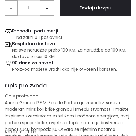
Dodaj u Korpu
-
+
Pronađi u parfumeriji
Na zalihi u 1 poslovnici
Besplatna dostava
Na sve narudžbe preko 100 KM. Za narudžbe do 100 KM,
dostava iznosi 10 KM.
90 dana za povrat
Proizvod možete vratiti ako nije otvoren i korišten.
Opis proizvoda
Opis proizvoda:
Ariana Grande R.E.M. Eau de Parfum je zavodljiv, sanjiv i
moderan miris koji briše granicu između stvarnosti i mašte.
Inspirisan svemirskom estetikom i noćnom energijom, ovaj
parfem spaja slatke, cvjetne i tople note u jedinstvenu i
hipnotišuću kompoziciju. Otvara se nježnim notama
Karakteristike:
smokve i slane karamele koje daju kremastu slatkoću, dok