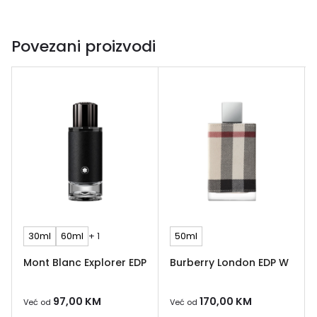
Povezani proizvodi
30ml
60ml
+ 1
50ml
Mont Blanc Explorer EDP
Burberry London EDP W
97,00
KM
170,00
KM
Već od
Već od