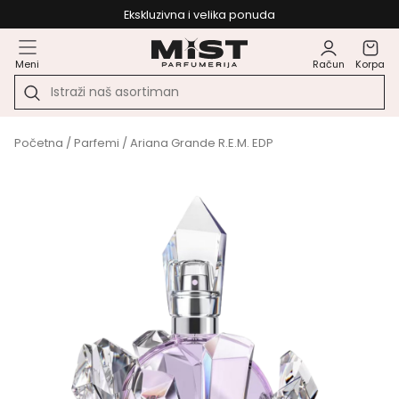
Ekskluzivna i velika ponuda
Meni
Račun
Korpa
Početna
/
Parfemi
/ Ariana Grande R.E.M. EDP