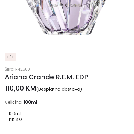
1 / 1
Šifra:
R42500
Ariana Grande R.E.M. EDP
110,00
KM
(Besplatna dostava)
Veličina:
100ml
100ml
110 KM