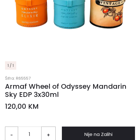
1 / 1
Šifra:
R65557
Armaf Wheel of Odyssey Mandarin
Sky EDP 3x30ml
120,00
KM
Nije na Zalihi
-
+