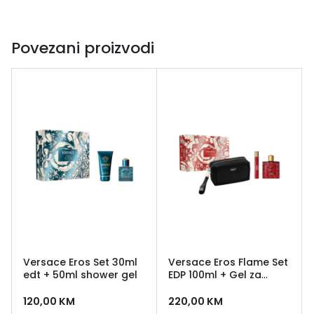
Povezani proizvodi
Versace Eros Set 30ml
Versace Eros Flame Set
edt + 50ml shower gel
EDP 100ml + Gel za
tuširanje 150ml + EDP
5ml
120,00
KM
220,00
KM