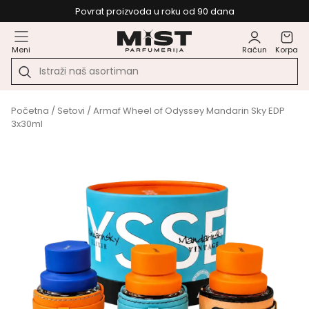
Povrat proizvoda u roku od 90 dana
Meni
Račun
Korpa
Početna
/
Setovi
/ Armaf Wheel of Odyssey Mandarin Sky EDP
3x30ml