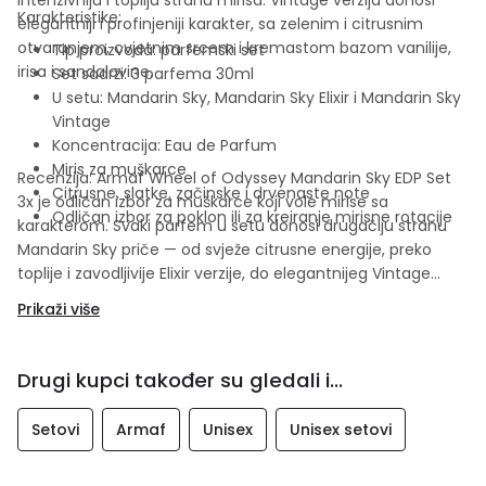
Karakteristike:
elegantniji i profinjeniji karakter, sa zelenim i citrusnim
otvaranjem, cvjetnim srcem i kremastom bazom vanilije,
Tip proizvoda: parfemski set
irisa i sandalovine.
Set sadrži: 3 parfema 30ml
U setu: Mandarin Sky, Mandarin Sky Elixir i Mandarin Sky
Vintage
Koncentracija: Eau de Parfum
Miris za muškarce
Recenzija: Armaf Wheel of Odyssey Mandarin Sky EDP Set
Citrusne, slatke, začinske i drvenaste note
3x je odličan izbor za muškarce koji vole mirise sa
Odličan izbor za poklon ili za kreiranje mirisne rotacije
karakterom. Svaki parfem u setu donosi drugačiju stranu
Mandarin Sky priče — od svježe citrusne energije, preko
toplije i zavodljivije Elixir verzije, do elegantnijeg Vintage
izdanja.
Prikaži više
Drugi kupci također su gledali i...
Setovi
Armaf
Unisex
Unisex setovi