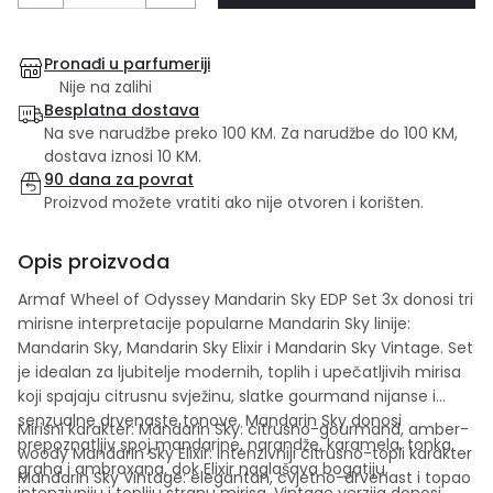
Pronađi u parfumeriji
Nije na zalihi
Besplatna dostava
Na sve narudžbe preko 100 KM. Za narudžbe do 100 KM,
dostava iznosi 10 KM.
90 dana za povrat
Proizvod možete vratiti ako nije otvoren i korišten.
Opis proizvoda
Armaf Wheel of Odyssey Mandarin Sky EDP Set 3x donosi tri
mirisne interpretacije popularne Mandarin Sky linije:
Mandarin Sky, Mandarin Sky Elixir i Mandarin Sky Vintage. Set
je idealan za ljubitelje modernih, toplih i upečatljivih mirisa
koji spajaju citrusnu svježinu, slatke gourmand nijanse i
senzualne drvenaste tonove. Mandarin Sky donosi
Mirisni karakter: Mandarin Sky: citrusno-gourmand, amber-
prepoznatljiv spoj mandarine, narandže, karamela, tonka
woody Mandarin Sky Elixir: intenzivniji citrusno-topli karakter
graha i ambroxana, dok Elixir naglašava bogatiju,
Mandarin Sky Vintage: elegantan, cvjetno-drvenast i topao
intenzivniju i topliju stranu mirisa. Vintage verzija donosi