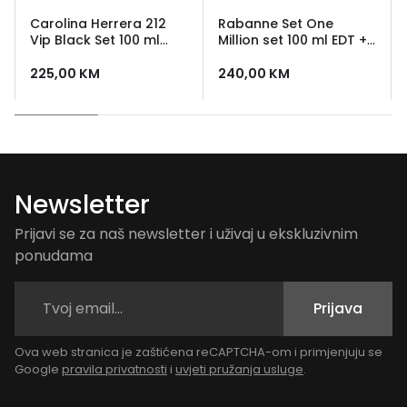
Carolina Herrera 212
Rabanne Set One
Vip Black Set 100 ml
Million set 100 ml EDT +
edp + 100 ml shower
deo stick
gel
225,00
KM
240,00
KM
Newsletter
Prijavi se za naš newsletter i uživaj u ekskluzivnim
ponudama
Prijava
Ova web stranica je zaštićena reCAPTCHA-om i primjenjuju se
Google
pravila privatnosti
i
uvjeti pružanja usluge
.