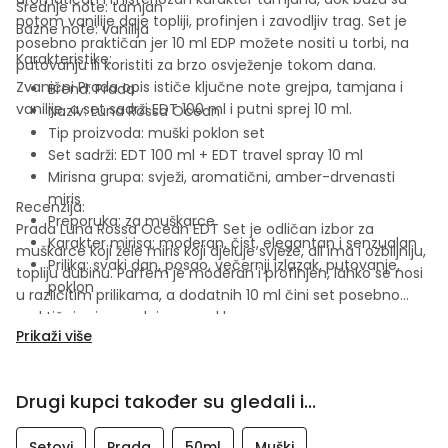
Srednje note: tamjan
notom vanilije daje topliji, profinjen i zavodljiv trag. Set je
Bazne note: vanilija
posebno praktičan jer 10 ml EDP možete nositi u torbi, na
Karakteristike:
putovanju ili koristiti za brzo osvježenje tokom dana.
Zvanični Prada opis ističe ključne note grejpa, tamjana i
Brend: Prada
vanilije, a set sadrži EDT 100 ml i putni sprej 10 ml.
Naziv: Luna Rossa Ocean
Tip proizvoda: muški poklon set
Set sadrži: EDT 100 ml + EDT travel spray 10 ml
Mirisna grupa: svježi, aromatični, amber-drvenasti
miris
Recenzija:
Preporuka: za muškarce
Prada Luna Rossa Ocean EDT Set je odličan izbor za
Karakter mirisa: moderan, čist, elegantan i senzualan
muškarce koji žele miris koji djeluje svježe, ali ima i ozbiljniju,
Prilika: svaki dan, posao, večernji izlazak, putovanje,
topliju dubinu. Parfem je moderan i profinjen, lahko se nosi
poklon
u različitim prilikama, a dodatnih 10 ml čini set posebno
praktičnim i pogodnim za poklon.
Prikaži više
Drugi kupci također su gledali i...
Setovi
Prada
50ml
Muški