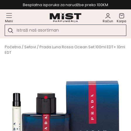
Besplatna isporuka za narudžbe preko 100KM
Meni
Račun
Korpa
Početna
/
Setovi
/ Prada Luna Rossa Ocean Set 100ml EDT+ 10ml
EDT