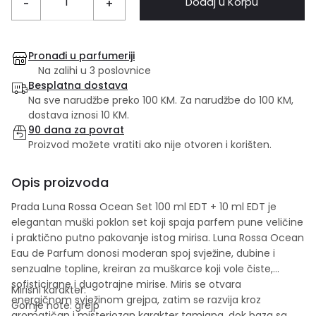
Dodaj u Korpu
-
+
Pronađi u parfumeriji
Na zalihi u 3 poslovnice
Besplatna dostava
Na sve narudžbe preko 100 KM. Za narudžbe do 100 KM,
dostava iznosi 10 KM.
90 dana za povrat
Proizvod možete vratiti ako nije otvoren i korišten.
Opis proizvoda
Prada Luna Rossa Ocean Set 100 ml EDT + 10 ml EDT je
elegantan muški poklon set koji spaja parfem pune veličine
i praktično putno pakovanje istog mirisa. Luna Rossa Ocean
Eau de Parfum donosi moderan spoj svježine, dubine i
senzualne topline, kreiran za muškarce koji vole čiste,
sofisticirane i dugotrajne mirise. Miris se otvara
Mirisni karakter:
energičnom svježinom grejpa, zatim se razvija kroz
Gornje note: grejp
aromatičan i misteriozan karakter tamjana, dok baza sa