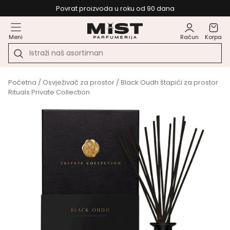
Povrat proizvoda u roku od 90 dana
Meni
Račun
Korpa
Početna
/
Osvježivač za prostor
/ Black Oudh štapići za prostor
Rituals Private Collection