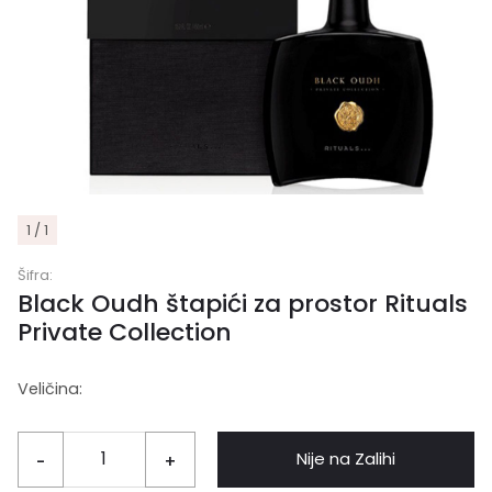
1 / 1
Šifra:
Black Oudh štapići za prostor Rituals
Private Collection
Veličina:
Nije na Zalihi
-
+