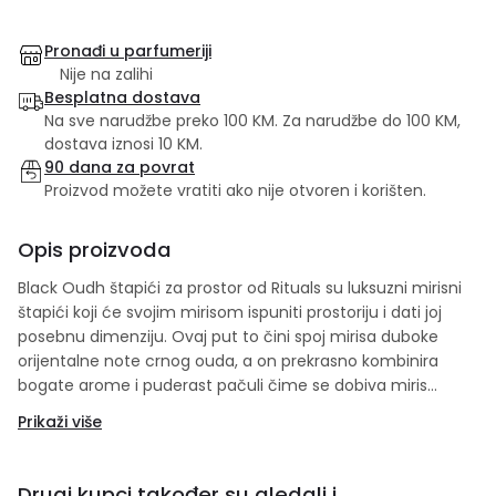
Pronađi u parfumeriji
Nije na zalihi
Besplatna dostava
Na sve narudžbe preko 100 KM. Za narudžbe do 100 KM,
dostava iznosi 10 KM.
90 dana za povrat
Proizvod možete vratiti ako nije otvoren i korišten.
Opis proizvoda
Black Oudh štapići za prostor od Rituals su luksuzni mirisni
štapići koji će svojim mirisom ispuniti prostoriju i dati joj
posebnu dimenziju. Ovaj put to čini spoj mirisa duboke
orijentalne note crnog ouda, a on prekrasno kombinira
bogate arome i puderast pačuli čime se dobiva miris
osebujnog karaktera. Da mislite samo najbolje drugim
Prikaži više
pokažite poklanjanjem ovog proizvoda ili ih poklonite sebi.
Za potpuni užitak koristite i ostale proizvode iz The Ritual of
Ayurveda linije.
Drugi kupci također su gledali i...