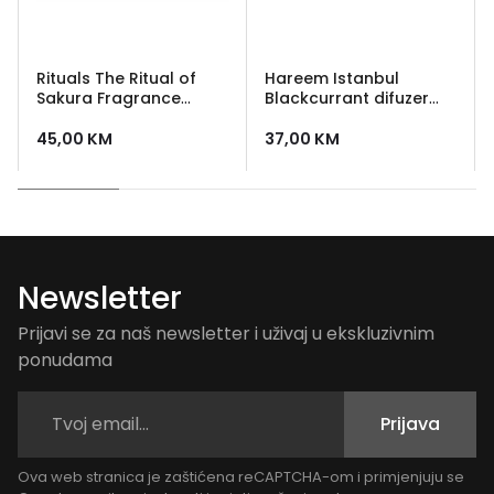
Rituals The Ritual of
Hareem Istanbul
Sakura Fragrance
Blackcurrant difuzer
Sticks Mini mirisni štapići
100ml - mirisni štapići za
70 ml
prostor
45,00
KM
37,00
KM
Newsletter
Prijavi se za naš newsletter i uživaj u ekskluzivnim
ponudama
Prijava
Ova web stranica je zaštićena reCAPTCHA-om i primjenjuju se