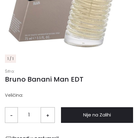
1 / 1
Šifra:
Bruno Banani Man EDT
Veličina:
Nije na Zalihi
-
+