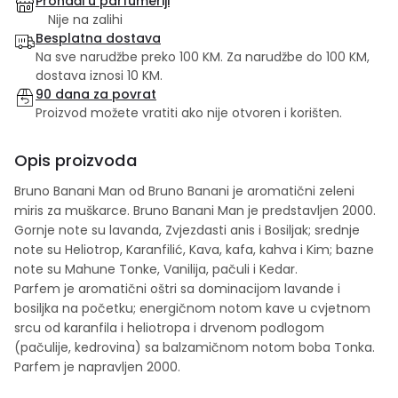
Pronađi u parfumeriji
Nije na zalihi
Besplatna dostava
Na sve narudžbe preko 100 KM. Za narudžbe do 100 KM,
dostava iznosi 10 KM.
90 dana za povrat
Proizvod možete vratiti ako nije otvoren i korišten.
Opis proizvoda
Bruno Banani Man od Bruno Banani je aromatični zeleni
miris za muškarce. Bruno Banani Man je predstavljen 2000.
Gornje note su lavanda, Zvjezdasti anis i Bosiljak; srednje
note su Heliotrop, Karanfilić, Kava, kafa, kahva i Kim; bazne
note su Mahune Tonke, Vanilija, pačuli i Kedar.
Parfem je aromatični oštri sa dominacijom lavande i
bosiljka na početku; energičnom notom kave u cvjetnom
srcu od karanfila i heliotropa i drvenom podlogom
(pačulije, kedrovina) sa balzamičnom notom boba Tonka.
Parfem je napravljen 2000.