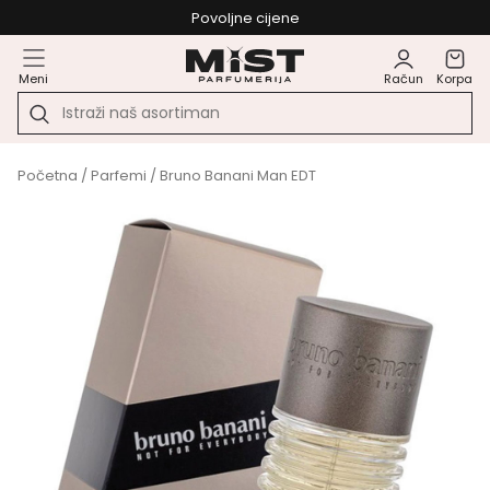
Povoljne cijene
Meni
Račun
Korpa
Početna
/
Parfemi
/ Bruno Banani Man EDT