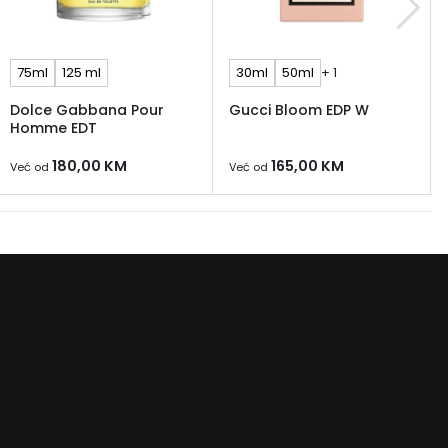
75ml
125 ml
30ml
50ml
+ 1
Dolce Gabbana Pour
Gucci Bloom EDP W
Homme EDT
180,00
KM
165,00
KM
Već od
Već od