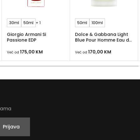
30ml
50ml
+ 1
50ml
100ml
Giorgio Armani Si
Dolce & Gabbana Light
Passione EDP
Blue Pour Homme Eau de
Toilette
175,00
KM
170,00
KM
Već od
Već od
udama
Prijava