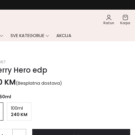
Račun
Korpa
SVE KATEGORIJE
AKCIJA
557
rry Hero edp
00
KM
(Besplatna dostava)
50ml
100ml
240 KM