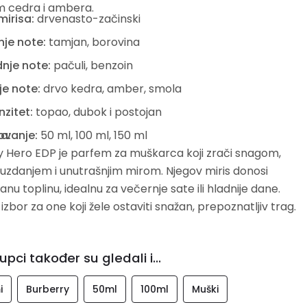
 cedra i ambera.
mirisa:
drvenasto-začinski
je note:
tamjan, borovina
nje note:
pačuli, benzoin
je note:
drvo kedra, amber, smola
nzitet:
topao, dubok i postojan
a:
ovanje:
50 ml, 100 ml, 150 ml
y Hero EDP je parfem za muškarca koji zrači snagom,
zdanjem i unutrašnjim mirom. Njegov miris donosi
ranu toplinu, idealnu za večernje sate ili hladnije dane.
izbor za one koji žele ostaviti snažan, prepoznatljiv trag.
upci također su gledali i...
i
Burberry
50ml
100ml
Muški