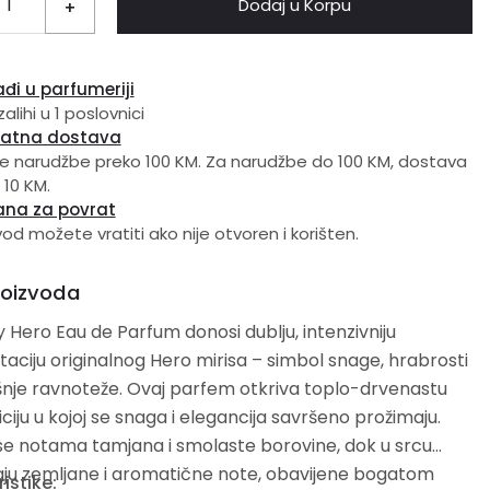
Dodaj u Korpu
+
đi u parfumeriji
alihi u 1 poslovnici
latna dostava
e narudžbe preko 100 KM. Za narudžbe do 100 KM, dostava
 10 KM.
ana za povrat
vod možete vratiti ako nije otvoren i korišten.
roizvoda
 Hero Eau de Parfum donosi dublju, intenzivniju
taciju originalnog Hero mirisa – simbol snage, hrabrosti
šnje ravnoteže. Ovaj parfem otkriva toplo-drvenastu
iju u kojoj se snaga i elegancija savršeno prožimaju.
se notama tamjana i smolaste borovine, dok u srcu
aju zemljane i aromatične note, obavijene bogatom
istike: