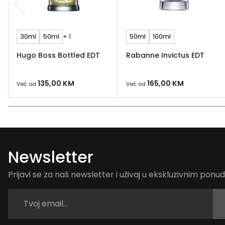
30ml
50ml
+ 1
50ml
100ml
Hugo Boss Bottled EDT
Rabanne Invictus EDT
135,00
KM
165,00
KM
Već od
Već od
Newsletter
Prijavi se za naš newsletter i uživaj u ekskluzivnim pon