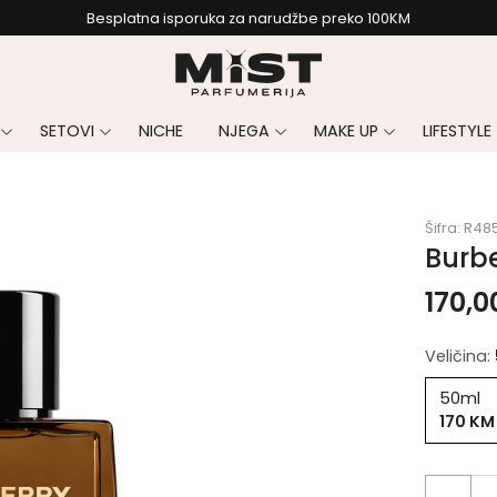
Besplatna isporuka za narudžbe preko 100KM
SETOVI
NICHE
NJEGA
MAKE UP
LIFESTYLE
Šifra:
R48
Burbe
170,
Veličina:
50ml
170 KM