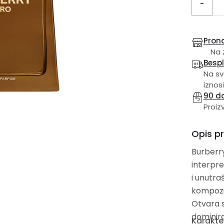
-
Prona
Na z
Besp
Na sv
iznosi
90 d
Proiz
Opis p
Burberry
interpre
i unutra
kompozic
Otvara 
dominir
Karakter