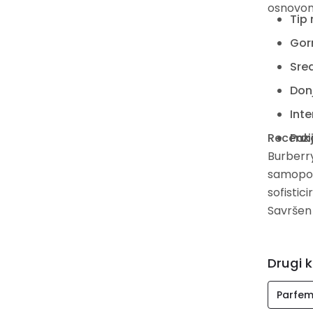
osnovom
Tip 
Gorn
Sred
Don
Inte
Recenzij
Pak
Burberr
samopou
sofistici
Savršen 
Drugi k
Parfem