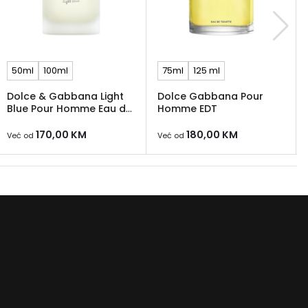
50ml
100ml
75ml
125 ml
Dolce & Gabbana Light
Dolce Gabbana Pour
Blue Pour Homme Eau de
Homme EDT
Toilette
170,00
KM
180,00
KM
Već od
Već od