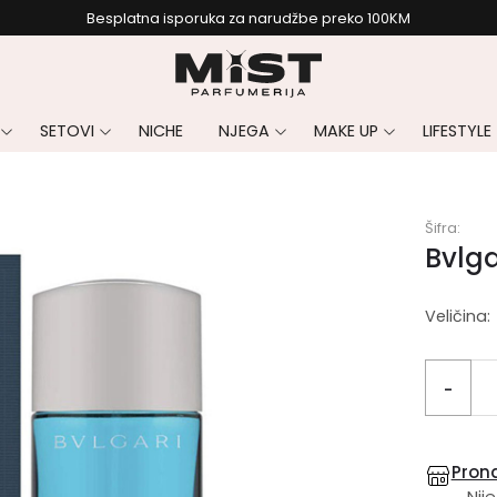
Besplatna isporuka za narudžbe preko 100KM
SETOVI
NICHE
NJEGA
MAKE UP
LIFESTYLE
Šifra:
Bvlg
Veličina:
-
Prona
Nije