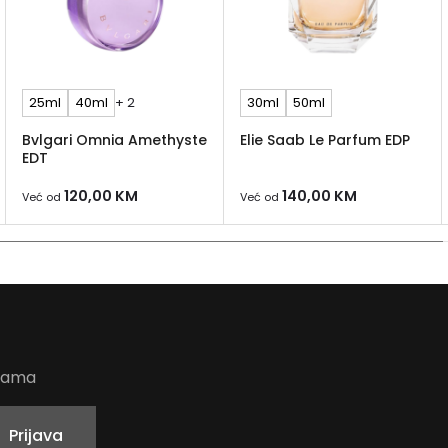
25ml
40ml
+ 2
30ml
50ml
Bvlgari Omnia Amethyste
Elie Saab Le Parfum EDP
EDT
120,00
KM
140,00
KM
Već od
Već od
udama
Prijava