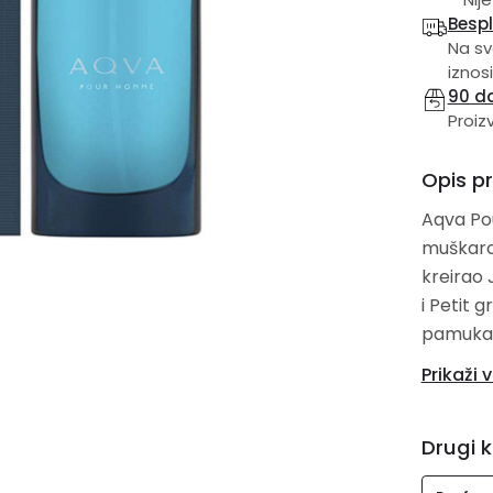
Besp
Na sv
iznosi
90 d
Proiz
Opis p
Aqva Pou
muškarc
kreirao 
i Petit 
pamuka; 
Muškatna
Prikaži v
Drugi k