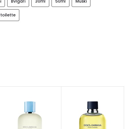
i
Bvlgari
30ml
50ml
Muški
toilette