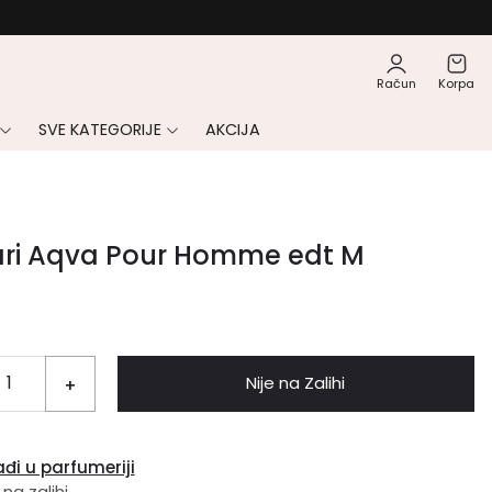
Račun
Korpa
SVE KATEGORIJE
AKCIJA
ari Aqva Pour Homme edt M
Nije na Zalihi
+
đi u parfumeriji
 na zalihi