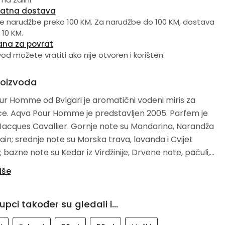
latna dostava
e narudžbe preko 100 KM. Za narudžbe do 100 KM, dostava
 10 KM.
ana za povrat
vod možete vratiti ako nije otvoren i korišten.
roizvoda
r Homme od Bvlgari je aromatični vodeni miris za
e. Aqva Pour Homme je predstavljen 2005. Parfem je
Jacques Cavallier. Gornje note su Mandarina, Narandža
grain; srednje note su Morska trava, lavanda i Cvijet
bazne note su Kedar iz Virdžinije, Drvene note, pačuli,
 žalfija i Amber.
iše
upci također su gledali i...