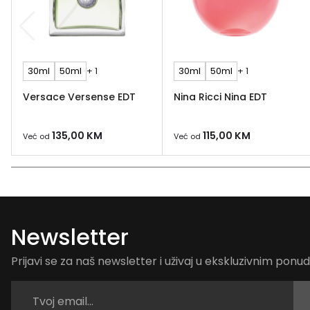
30ml
50ml
+ 1
30ml
50ml
+ 1
Versace Versense EDT
Nina Ricci Nina EDT
135,00
KM
115,00
KM
Već od
Već od
Newsletter
Prijavi se za naš newsletter i uživaj u ekskluzivnim pon