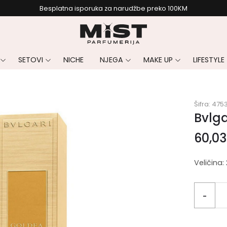
Besplatna isporuka za narudžbe preko 100KM
SETOVI
NICHE
NJEGA
MAKE UP
LIFESTYLE
Šifra:
475
Bvlga
60,0
Veličina:
-