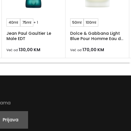
40ml
75ml
+ 1
50ml
100ml
Jean Paul Gaultier Le
Dolce & Gabbana Light
Male EDT
Blue Pour Homme Eau de
Toilette
130,00
KM
170,00
KM
Već od
Već od
udama
Prijava