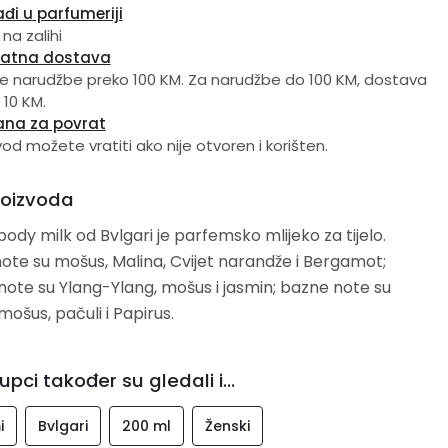
đi u parfumeriji
 na zalihi
latna dostava
e narudžbe preko 100 KM. Za narudžbe do 100 KM, dostava
 10 KM.
ana za povrat
vod možete vratiti ako nije otvoren i korišten.
roizvoda
ody milk od Bvlgari je parfemsko mlijeko za tijelo.
ote su mošus, Malina, Cvijet narandže i Bergamot;
note su Ylang-Ylang, mošus i jasmin; bazne note su
ošus, pačuli i Papirus.
upci također su gledali i...
i
Bvlgari
200 ml
Ženski