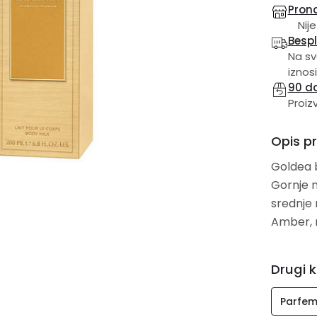
Prona
Nije
Besp
Na sv
iznosi
90 d
Proiz
Opis p
Goldea b
Gornje n
srednje 
Amber, m
Drugi k
Parfem