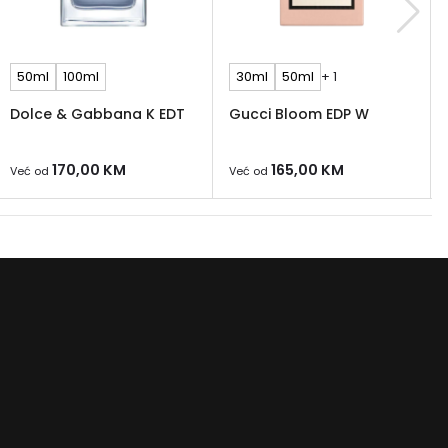
50ml
100ml
30ml
50ml
+ 1
Dolce & Gabbana K EDT
Gucci Bloom EDP W
170,00
KM
165,00
KM
Već od
Već od