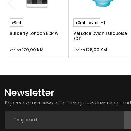
50ml
30ml
50ml
+ 1
Burberry London EDP W
Versace Dylan Turquoise
EDT
170,00
KM
125,00
KM
Već od
Već od
Newsletter
Prijavi se za naš newsletter i uživaj u ekskluzivnim pon