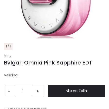
1 / 1
Šifra:
Bvlgari Omnia Pink Sapphire EDT
Veličina:
Nije na Zalihi
-
+