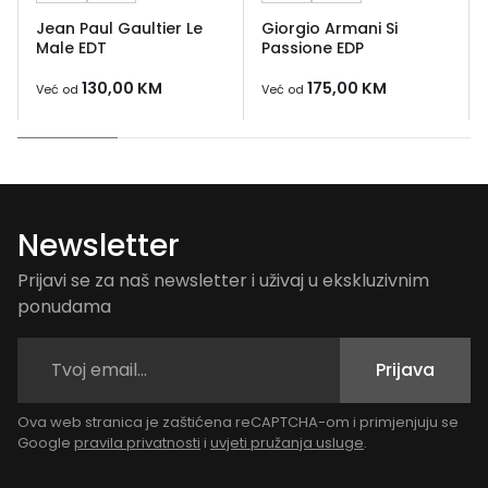
Jean Paul Gaultier Le
Giorgio Armani Si
Male EDT
Passione EDP
130,00
KM
175,00
KM
Već od
Već od
Newsletter
Prijavi se za naš newsletter i uživaj u ekskluzivnim
ponudama
Prijava
Ova web stranica je zaštićena reCAPTCHA-om i primjenjuju se
Google
pravila privatnosti
i
uvjeti pružanja usluge
.