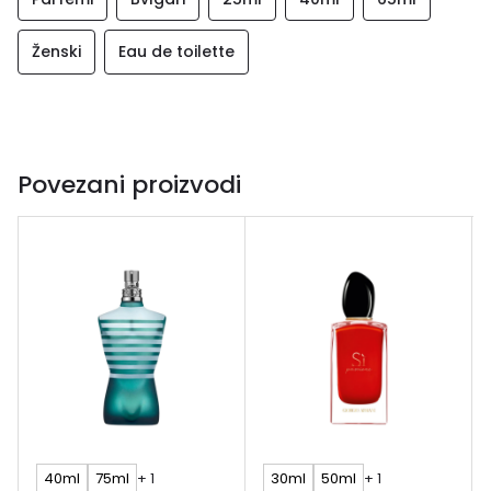
Ženski
Eau de toilette
Povezani proizvodi
40ml
75ml
+ 1
30ml
50ml
+ 1