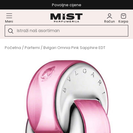
Povoljne cijene
Meni
Račun
Korpa
Početna
/
Parfemi
/ Bvlgari Omnia Pink Sapphire EDT