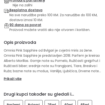
Pronađi u parfumeriji
Nije na zalihi
Besplatna dostava
Na sve narudžbe preko 100 KM. Za narudžbe do 100 KM,
dostava iznosi 10 KM.
90 dana za povrat
Proizvod možete vratiti ako nije otvoren i korišten.
Opis proizvoda
Omnia Pink Sapphire od Bvlgari je cvjetni miris za žene.
Omnia Pink Sapphire je predstavljen 2018. Parfem je kreirao
Alberto Morillas. Gornje note su Pomelo, Ružičasti grejpfrut i
Ružičasti biber; srednje note su Frangipani, Tiare, Breskva i
Ruža; bazne note su mošus, Vanilija, Ljubičica, Drvene note,
Sandalovo drvo i Korijen irisa.
Prikaži više
Drugi kupci također su gledali i...
Parfemi
Bvlgari
25ml
40ml
65ml