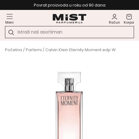
Povrat proizvoda u roku od 90 dana
Meni
Račun
Korpa
Početna
/
Parfemi
/ Calvin Klein Eternity Moment edp W