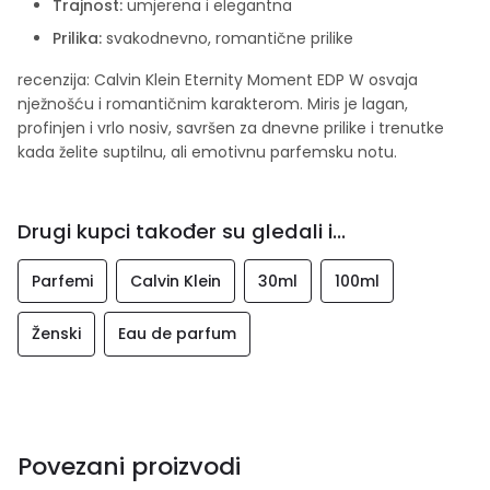
Trajnost:
umjerena i elegantna
Prilika:
svakodnevno, romantične prilike
recenzija: Calvin Klein Eternity Moment EDP W osvaja
nježnošću i romantičnim karakterom. Miris je lagan,
profinjen i vrlo nosiv, savršen za dnevne prilike i trenutke
kada želite suptilnu, ali emotivnu parfemsku notu.
Drugi kupci također su gledali i...
Parfemi
Calvin Klein
30ml
100ml
Ženski
Eau de parfum
Povezani proizvodi