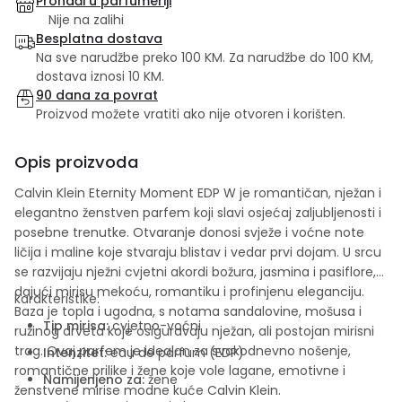
Pronađi u parfumeriji
Nije na zalihi
Besplatna dostava
Na sve narudžbe preko 100 KM. Za narudžbe do 100 KM,
dostava iznosi 10 KM.
90 dana za povrat
Proizvod možete vratiti ako nije otvoren i korišten.
Opis proizvoda
Calvin Klein Eternity Moment EDP W je romantičan, nježan i
elegantno ženstven parfem koji slavi osjećaj zaljubljenosti i
posebne trenutke. Otvaranje donosi svježe i voćne note
ličija i maline koje stvaraju blistav i vedar prvi dojam. U srcu
se razvijaju nježni cvjetni akordi božura, jasmina i pasiflore,
dajući mirisu mekoću, romantiku i profinjenu eleganciju.
karakteristike:
Baza je topla i ugodna, s notama sandalovine, mošusa i
Tip mirisa:
cvjetno-voćni
ružinog drveta koje osiguravaju nježan, ali postojan mirisni
trag. Ovaj parfem je idealan za svakodnevno nošenje,
Intenzitet:
eau de parfum (EDP)
romantične prilike i žene koje vole lagane, emotivne i
Namijenjeno za:
žene
ženstvene mirise modne kuće
Calvin Klein
.