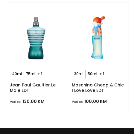
40ml
75ml
+ 1
30ml
50ml
+ 1
Jean Paul Gaultier Le
Moschino Cheap & Chic
Male EDT
I Love Love EDT
130,00
KM
100,00
KM
Već od
Već od