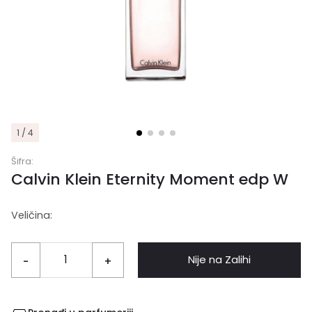
1 / 4
Šifra:
Calvin Klein Eternity Moment edp W
Veličina:
Nije na Zalihi
-
+