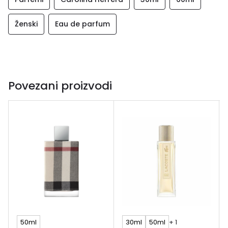
Ženski
Eau de parfum
Povezani proizvodi
50ml
30ml
50ml
+ 1