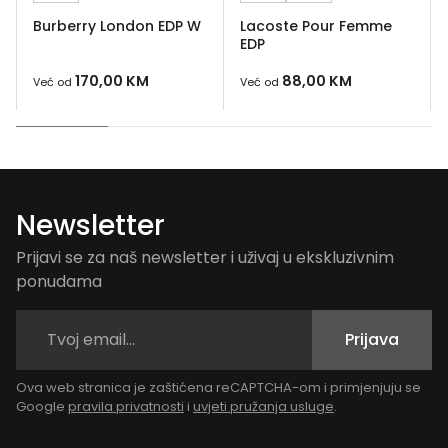
Burberry London EDP W
Lacoste Pour Femme
EDP
170,00
KM
88,00
KM
Već od
Već od
Newsletter
Prijavi se za naš newsletter i uživaj u ekskluzivnim
ponudama
Prijava
Ova web stranica je zaštićena reCAPTCHA-om i primjenjuju se
Google
pravila privatnosti
i
uvjeti pružanja usluge
.