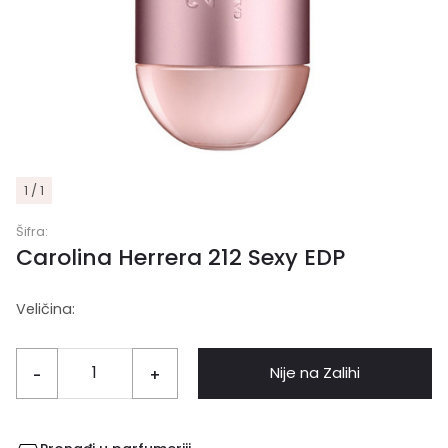
1 / 1
Šifra:
Carolina Herrera 212 Sexy EDP
Veličina:
Nije na Zalihi
-
+