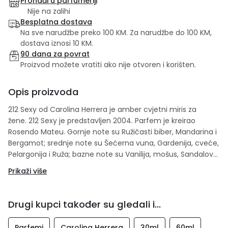
Pronađi u parfumeriji
Nije na zalihi
Besplatna dostava
Na sve narudžbe preko 100 KM. Za narudžbe do 100 KM,
dostava iznosi 10 KM.
90 dana za povrat
Proizvod možete vratiti ako nije otvoren i korišten.
Opis proizvoda
212 Sexy od Carolina Herrera je amber cvjetni miris za
žene. 212 Sexy je predstavljen 2004. Parfem je kreirao
Rosendo Mateu. Gornje note su Ružičasti biber, Mandarina i
Bergamot; srednje note su Šećerna vuna, Gardenija, cveće,
Pelargonija i Ruža; bazne note su Vanilija, mošus, Sandalovo
drvo, Karamela, pačuli i Ljubičica.
Prikaži više
Drugi kupci također su gledali i...
Parfemi
Carolina Herrera
30ml
60ml