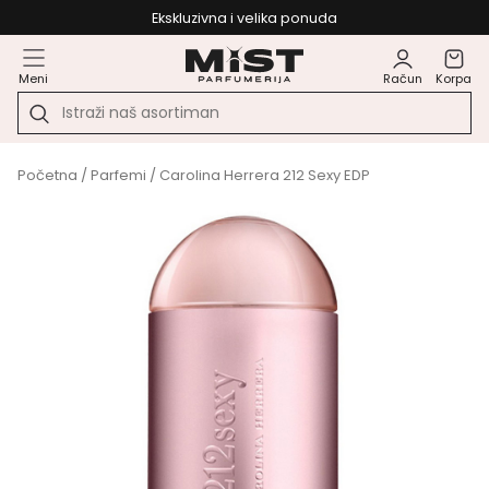
Ekskluzivna i velika ponuda
Meni
Račun
Korpa
Početna
/
Parfemi
/ Carolina Herrera 212 Sexy EDP