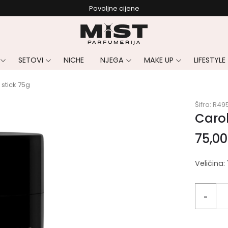
Povoljne cijene
SETOVI
NICHE
NJEGA
MAKE UP
LIFESTYLE
stick 75g
Šifra:
R49
Carol
75,0
Veličina:
-