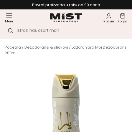
Povrat proizvoda u roku od 90 dana
Meni
Račun
Korpa
Početna
/
Dezodoransi & stickovi
/ Lattafa Yara Moi Dezodorans
200ml