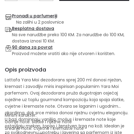
Pronađi u parfumeriji
Na zalihi u 2 poslovnice
Besplatna dostava
Na sve narudžbe preko 100 KM. Za narudžbe do 100 KM,
dostava iznosi 10 KM.
90 dana za povrat
Proizvod možete vratiti ako nije otvoren i korišten.
Opis proizvoda
Lattafa Yara Moi dezodorans sprej 200 ml donosi nježan,
kremast i zavodljiv miris inspirisan popularnim Yara Moi
parfemom. Ovaj dezodorans pruža dugotrajan osjećaj
svježine uz toplu gourmand kompoziciju koja spaja slatke,
cvjetne i kremaste note. Otvara se laganim i ugodnim
akordima, dok srce mirisa donosi nježnu cvjetnu eleganciju.
Mirisni karakter:
U bazi dominiraju vanilija, mošus i kremaste note koje
Gornje note: slatke i nježne note
ostavljaju mekan, topao i ženstven trag na koži. Idealan je
Srednje note: cvjetne i kremaste note
za svakodnevnu upotrebu i layering sa parfemom iz iste