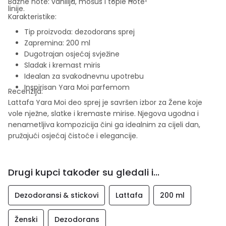
Bazne note: vanilija, mošus i tople note
linije.
Karakteristike:
Tip proizvoda: dezodorans sprej
Zapremina: 200 ml
Dugotrajan osjećaj svježine
Sladak i kremast miris
Idealan za svakodnevnu upotrebu
Inspirisan Yara Moi parfemom
Recenzija:
Lattafa Yara Moi deo sprej je savršen izbor za Žene koje
vole nježne, slatke i kremaste mirise. Njegova ugodna i
nenametljiva kompozicija čini ga idealnim za cijeli dan,
pružajući osjećaj čistoće i elegancije.
Drugi kupci također su gledali i...
Dezodoransi & stickovi
Lattafa
200 ml
Ženski
Dezodorans