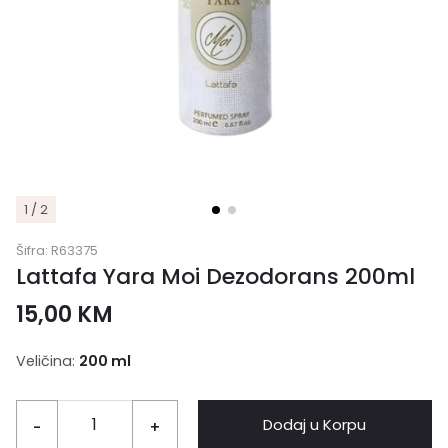
1 / 2
Šifra:
R63375
Lattafa Yara Moi Dezodorans 200ml
15,00
KM
Veličina:
200 ml
Dodaj u Korpu
-
+