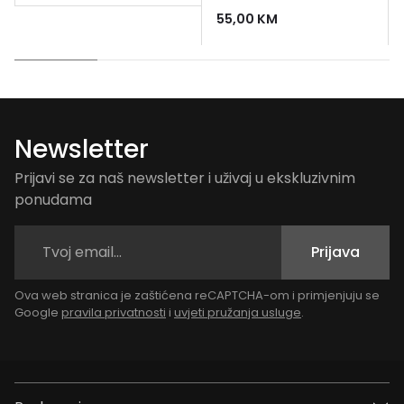
55,00
KM
Newsletter
Prijavi se za naš newsletter i uživaj u ekskluzivnim
ponudama
Prijava
Ova web stranica je zaštićena reCAPTCHA-om i primjenjuju se
Google
pravila privatnosti
i
uvjeti pružanja usluge
.