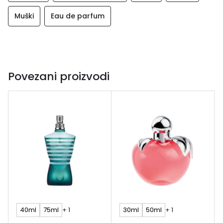
Muški
Eau de parfum
Povezani proizvodi
40ml
75ml
+ 1
30ml
50ml
+ 1