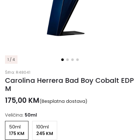
1 / 4
Šifra:
R48041
Carolina Herrera Bad Boy Cobalt EDP
M
175,00
KM
(Besplatna dostava)
Veličina:
50ml
50ml
100ml
175 KM
245 KM