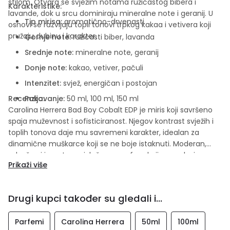
stilom. Otvara se svježim notama ružičastog bibera i
Karakteristike:
lavande, dok u srcu dominiraju mineralne note i geranij. U
Tip mirisa:
aromatično-drvenasti
osnovi se razvijaju topli tonovi trpkog kakaa i vetivera koji
pružaju dubinu i karakter.
Gornje note:
ružičasti biber, lavanda
Srednje note:
mineralne note, geranij
Donje note:
kakao, vetiver, pačuli
Intenzitet:
svjež, energičan i postojan
Recenzija:
Pakovanje:
50 ml, 100 ml, 150 ml
Carolina Herrera Bad Boy Cobalt EDP je miris koji savršeno
spaja muževnost i sofisticiranost. Njegov kontrast svježih i
toplih tonova daje mu savremeni karakter, idealan za
dinamične muškarce koji se ne boje istaknuti. Moderan,
odvažan i izuzetno privlačan – parfem koji ne prolazi
Prikaži više
nezapaženo.
Drugi kupci također su gledali i...
Parfemi
Carolina Herrera
50ml
100ml