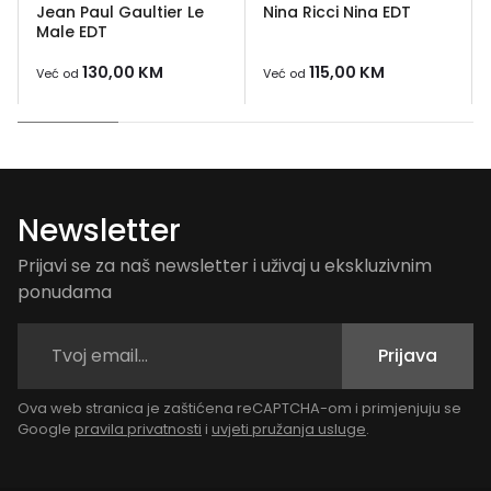
Jean Paul Gaultier Le
Nina Ricci Nina EDT
Male EDT
130,00
KM
115,00
KM
Već od
Već od
Newsletter
Prijavi se za naš newsletter i uživaj u ekskluzivnim
ponudama
Prijava
Ova web stranica je zaštićena reCAPTCHA-om i primjenjuju se
Google
pravila privatnosti
i
uvjeti pružanja usluge
.