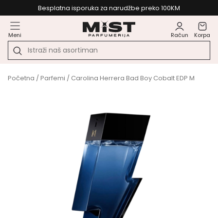
Besplatna isporuka za narudžbe preko 100KM
Meni
Račun
Korpa
Početna
/
Parfemi
/ Carolina Herrera Bad Boy Cobalt EDP M