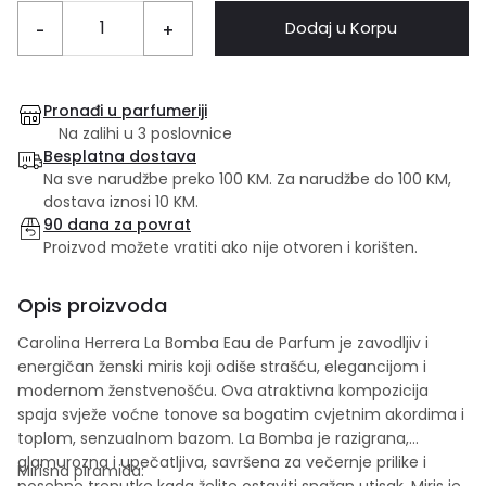
Dodaj u Korpu
-
+
Pronađi u parfumeriji
Na zalihi u 3 poslovnice
Besplatna dostava
Na sve narudžbe preko 100 KM. Za narudžbe do 100 KM,
dostava iznosi 10 KM.
90 dana za povrat
Proizvod možete vratiti ako nije otvoren i korišten.
Opis proizvoda
Carolina Herrera La Bomba Eau de Parfum je zavodljiv i
energičan ženski miris koji odiše strašću, elegancijom i
modernom ženstvenošću. Ova atraktivna kompozicija
spaja svježe voćne tonove sa bogatim cvjetnim akordima i
toplom, senzualnom bazom. La Bomba je razigrana,
glamurozna i upečatljiva, savršena za večernje prilike i
Mirisna piramida:
posebne trenutke kada želite ostaviti snažan utisak. Miris je