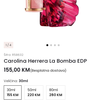
1 / 4
Šifra:
R58632
Carolina Herrera La Bomba EDP
155,00
KM
(Besplatna dostava)
Veličina:
30ml
30ml
50ml
80ml
155 KM
220 KM
280 KM