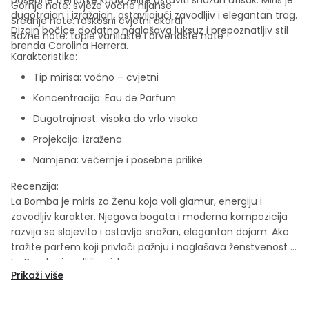
Gornje note: svježe voćne nijanse
dugotrajan i izražajan, ostavljajući zavodljiv i elegantan trag.
Srednje note: raskošni cvjetni akordi
Dizajn bočice dodatno naglašava luksuz i prepoznatljiv stil
Bazne note: tople vanilaste i drvenaste note
brenda
Carolina Herrera
.
Karakteristike:
Tip mirisa: voćno – cvjetni
Koncentracija: Eau de Parfum
Dugotrajnost: visoka do vrlo visoka
Projekcija: izražena
Namjena: večernje i posebne prilike
Recenzija:
La Bomba je miris za Ženu koja voli glamur, energiju i
zavodljiv karakter. Njegova bogata i moderna kompozicija
razvija se slojevito i ostavlja snažan, elegantan dojam. Ako
tražite parfem koji privlači pažnju i naglašava ženstvenost –
La Bomba je odličan izbor.
Prikaži više