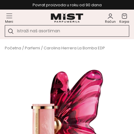
Povrat proizvoda u roku od 90 dana
Meni
Račun
Korpa
Početna
/
Parfemi
/ Carolina Herrera La Bomba EDP