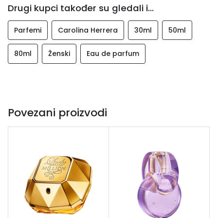
Drugi kupci također su gledali i...
Parfemi
Carolina Herrera
30ml
50ml
80ml
Ženski
Eau de parfum
Povezani proizvodi