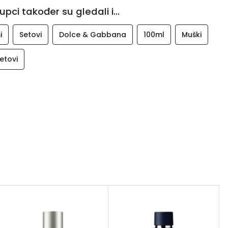
upci također su gledali i...
i
Setovi
Dolce & Gabbana
100ml
Muški
etovi