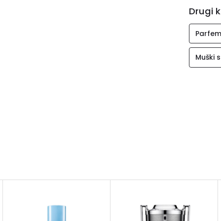
Drugi k
Parfem
Muški s