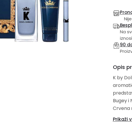
Prona
Nije
Besp
Na sv
iznosi
90 d
Proiz
Opis p
K by Do
aromati
predstav
Bugey i 
Crvena n
paprika,
Prikaži v
vetiver, Kedar i pačuli. 
gel za t