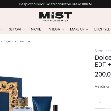
Besplatna isporuka za narudžbe preko 100KM
SETOVI
NICHE
NJEGA
MAKE UP
LIFESTYLE
ml gel za tusiranje
Šifra:
956
Dolce
EDT +
200,
Veličina:
-