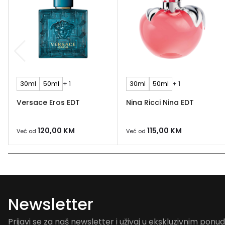
30ml
50ml
+ 1
30ml
50ml
+ 1
Versace Eros EDT
Nina Ricci Nina EDT
120,00
KM
115,00
KM
Već od
Već od
Newsletter
Prijavi se za naš newsletter i uživaj u ekskluzivnim pon