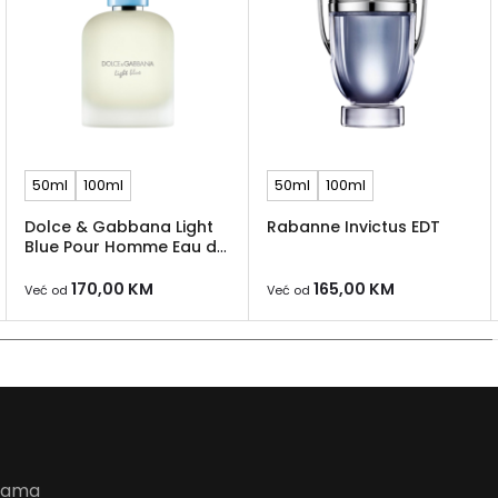
50ml
100ml
50ml
100ml
Dolce & Gabbana Light
Rabanne Invictus EDT
Blue Pour Homme Eau de
Toilette
170,00
KM
165,00
KM
Već od
Već od
udama