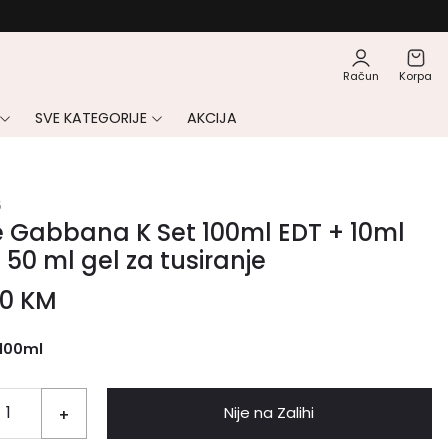
Račun
Korpa
SVE KATEGORIJE
AKCIJA
5
 Gabbana K Set 100ml EDT + 10ml
 50 ml gel za tusiranje
00
KM
100ml
Nije na Zalihi
+