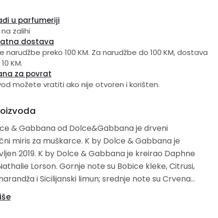
đi u parfumeriji
 na zalihi
latna dostava
e narudžbe preko 100 KM. Za narudžbe do 100 KM, dostava
 10 KM.
ana za povrat
vod možete vratiti ako nije otvoren i korišten.
roizvoda
lce & Gabbana od Dolce&Gabbana je drveni
čni miris za muškarce. K by Dolce & Gabbana je
ljen 2019. K by Dolce & Gabbana je kreirao Daphne
Nathalie Lorson. Gornje note su Bobice kleke, Citrusi,
arandža i Sicilijanski limun; srednje note su Crvena
 lavanda, Muškatna žalfija i Geranium; bazne note su
iše
Set sadrži: 100 ml edt + 10 ml edt + 50 ml
usiranje