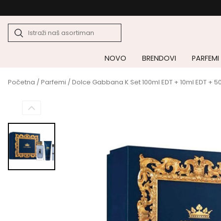
NOVO
BRENDOVI
PARFEMI
Početna
/
Parfemi
/ Dolce Gabbana K Set 100ml EDT + 10ml EDT + 50 