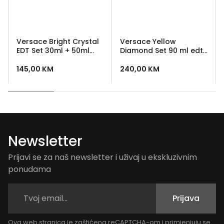
Versace Bright Crystal
Versace Yellow
EDT Set 30ml + 50ml
Diamond Set 90 ml edt
Body Lotion
+ 100 ml losion + 100 ml
gel za tusiranje +
145,00
KM
240,00
KM
kozmeticka torbica
Newsletter
Prijavi se za naš newsletter i uživaj u ekskluzivnim
ponudama
Prijava
Ova web stranica je zaštićena reCAPTCHA-om i primjenjuju se