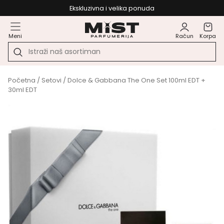
Ekskluzivna i velika ponuda
Meni
Račun
Korpa
Početna
/
Setovi
/ Dolce & Gabbana The One Set 100ml EDT +
30ml EDT