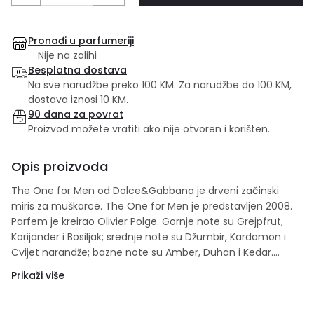
Pronađi u parfumeriji
Nije na zalihi
Besplatna dostava
Na sve narudžbe preko 100 KM. Za narudžbe do 100 KM,
dostava iznosi 10 KM.
90 dana za povrat
Proizvod možete vratiti ako nije otvoren i korišten.
Opis proizvoda
The One for Men od Dolce&Gabbana je drveni začinski
miris za muškarce. The One for Men je predstavljen 2008.
Parfem je kreirao Olivier Polge. Gornje note su Grejpfrut,
Korijander i Bosiljak; srednje note su Džumbir, Kardamon i
Cvijet narandže; bazne note su Amber, Duhan i Kedar.
Poslije više nego uspješnog ženskog parfema The One,
Prikaži više
kuće Dolce & Gabbana, početkom marta mjeseca, 2008.
godine stiže i muška edicija, takođe nazvana The One for
Men. Ideju koju je Stefano Gabbana želio da isprati u vezi