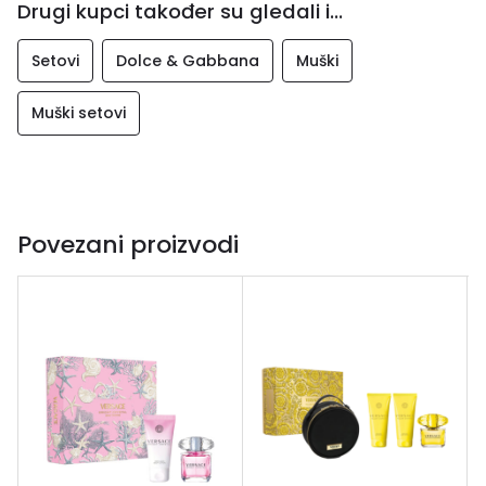
Drugi kupci također su gledali i...
ovog parfema, i da “od njega napravi pravi UOMO , tj
muževni muški parfem, klasičan, ne banalno klasičan, već
Setovi
Dolce & Gabbana
Muški
mušku klasiku koja će trajati godinama, i biti parfem koji će
žene obožavati.”
Muški setovi
Povezani proizvodi