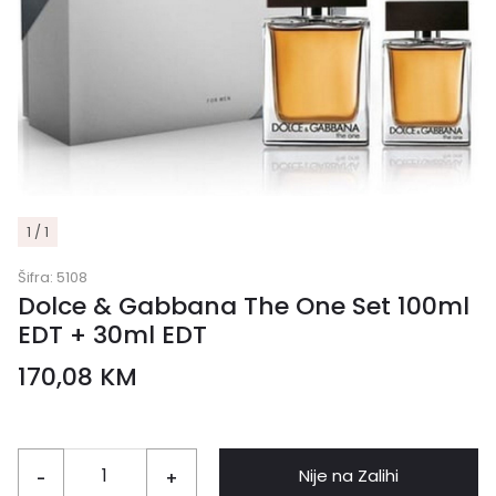
1 / 1
Šifra:
5108
Dolce & Gabbana The One Set 100ml
EDT + 30ml EDT
170,08
KM
Nije na Zalihi
-
+