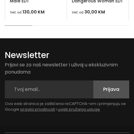
Male EDT
Dangerous Woman EDT
130,00
KM
30,00
KM
Već od
Već od
Newsletter
Prijavi se za naš newsletter i uživaj u ekskluzivnim
ponudama
Prijava
Ova web stranica je zaštićena reCAPTCHA-om i primjenjuju se
Google
pravila privatnosti
i
uvjeti pružanja usluge
.