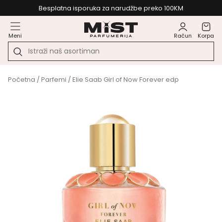
Besplatna isporuka za narudžbe preko 100KM
Meni
Račun
Korpa
Početna
/
Parfemi
/ Elie Saab Girl of Now Forever edp