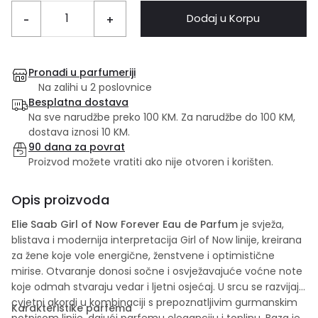
Dodaj u Korpu
-
+
Pronađi u parfumeriji
Na zalihi u 2 poslovnice
Besplatna dostava
Na sve narudžbe preko 100 KM. Za narudžbe do 100 KM,
dostava iznosi 10 KM.
90 dana za povrat
Proizvod možete vratiti ako nije otvoren i korišten.
Opis proizvoda
Elie Saab Girl of Now Forever Eau de Parfum
je svježa,
blistava i modernija interpretacija Girl of Now linije, kreirana
za žene koje vole energične, ženstvene i optimistične
mirise. Otvaranje donosi sočne i osvježavajuće voćne note
koje odmah stvaraju vedar i ljetni osjećaj. U srcu se razvijaju
cvjetni akordi u kombinaciji s prepoznatljivim gurmanskim
Karakteristike parfema
potpisom linije, dajući parfemu eleganciju i toplinu. Baza je