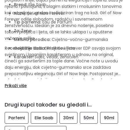
Brend:
Elie Saab
nježna i postojana, s blagim slatkim i mošusnim tonovima
koji ostavljaju ugodan i sofisticiran trag na koži. Girl of Now
Naziv:
Girl of Now Forever
Forever odiše slobodom, radošću i savremenom
Tip parfema:
Eau de Parfum
ženstvenošću. Idealan je za dnevno nošenje, posebno
Za:
Žene
tokom proljeća i ljeta, ali se lahko uklapa i u opuštene
večernje prilike.
Mirisna porodica:
Cvjetno-voćno-gurmanska
Recenzija
Godišnje doba:
Elie Saab Girl of Now Forever EDP osvaja svojom
Proljeće i ljeto
svježinom i laganijim karakterom u odnosu na original,
Karakter:
Svjež, vedar, ženstven
čineći ga savršenim za tople dane. Voćne note u uvodu
daju energiju, dok cvjetno-gurmansko srce zadržava
prepoznatljivu eleganciju Girl of Now linije. Postojanost je
vrlo dobra, a projekcija umjerena i ugodna. Posebno će se
Prikaži više
svidjeti ženama koje žele moderan, svjež i nosiv parfem s
luksuznim potpisom. Girl of Now Forever je miris koji donosi
osjećaj radosti i bezbrižnosti.
Drugi kupci također su gledali i...
Parfemi
Elie Saab
30ml
50ml
90ml