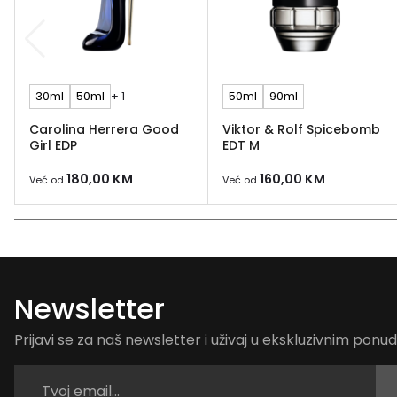
30ml
50ml
+ 1
50ml
90ml
Carolina Herrera Good
Viktor & Rolf Spicebomb
Girl EDP
EDT M
180,00
KM
160,00
KM
Već od
Već od
Newsletter
Prijavi se za naš newsletter i uživaj u ekskluzivnim pon