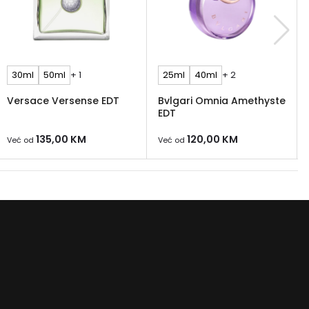
30ml
50ml
+ 1
25ml
40ml
+ 2
Versace Versense EDT
Bvlgari Omnia Amethyste
EDT
135,00
KM
120,00
KM
Već od
Već od