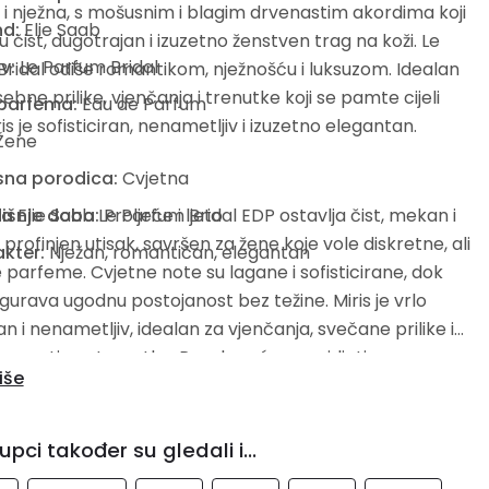
 nježna, s mošusnim i blagim drvenastim akordima koji
nd:
Elie Saab
ju čist, dugotrajan i izuzetno ženstven trag na koži. Le
v:
Le Parfum Bridal
ridal odiše romantikom, nježnošću i luksuzom. Idealan
sebne prilike, vjenčanja i trenutke koji se pamte cijeli
 parfema:
Eau de Parfum
ris je sofisticiran, nenametljiv i izuzetno elegantan.
Žene
sna porodica:
Cvjetna
ja
išnje doba:
Elie Saab Le Parfum Bridal EDP ostavlja čist, mekan i
Proljeće i ljeto
 profinjen utisak, savršen za žene koje vole diskretne, ali
kter:
Nježan, romantičan, elegantan
 parfeme. Cvjetne note su lagane i sofisticirane, dok
gurava ugodnu postojanost bez težine. Miris je vrlo
n i nenametljiv, idealan za vjenčanja, svečane prilike i
 emotivne trenutke. Posebno će se svidjeti
iše
jicama klasičnih i nježnih cvjetnih parfema. Le Parfum
e miris koji simbolizira ljubav, čistoću i bezvremensku
ju.
upci također su gledali i...