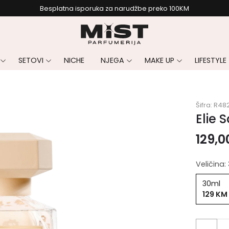
Besplatna isporuka za narudžbe preko 100KM
SETOVI
NICHE
NJEGA
MAKE UP
LIFESTYLE
Šifra:
R48
Elie 
129,
Veličina:
30ml
129 KM