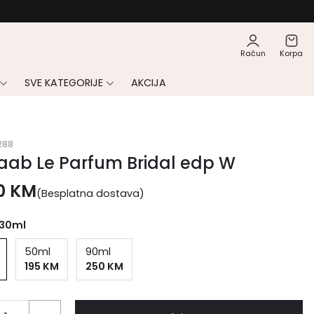
Račun
Korpa
SVE KATEGORIJE
AKCIJA
288
Saab Le Parfum Bridal edp W
00
KM
(Besplatna dostava)
30ml
50ml
90ml
195 KM
250 KM