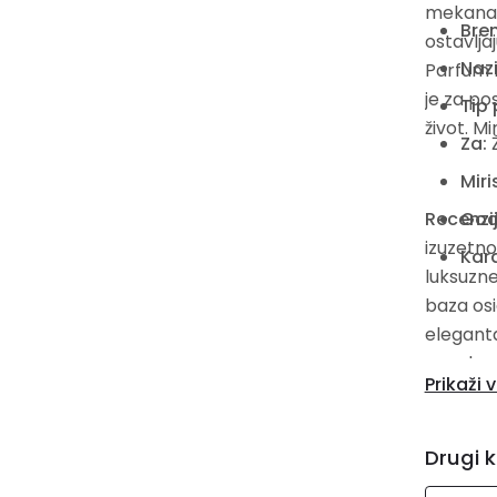
mekana i
Bre
ostavlja
Nazi
Parfum B
je za po
Tip
život. Mi
Za:
Miri
Recenzi
God
izuzetno
Kara
luksuzne
baza osi
eleganta
posebne
Prikaži v
ljubitel
Bridal j
eleganci
Drugi k