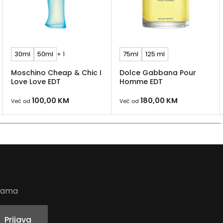
30ml
50ml
+ 1
75ml
125 ml
Moschino Cheap & Chic I
Dolce Gabbana Pour
Love Love EDT
Homme EDT
100,00
KM
180,00
KM
Već od
Već od
udama
Prijava