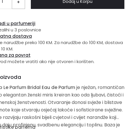
Dodaj u Korpu
+
đi u parfumeriji
zalihi u 3 poslovnice
latna dostava
e narudžbe preko 100 KM. Za narudžbe do 100 KM, dostava
 10 KM.
ana za povrat
vod možete vratiti ako nije otvoren i korišten.
roizvoda
b Le Parfum Bridal Eau de Parfum
je nježan, romantičan
o elegantan ženski miris kreiran kao oda ljubavi, čistoći i
nskoj ženstvenosti. Otvaranje donosi svježe i blistave
note koje stvaraju osjećaj lakoće i sofisticirane svježine.
 razvijaju raskošni bijeli cvjetovi i cvijet narandže koji
daju profinjenu, svadbenu eleganciju i toplinu. Baza je
ristike parfema