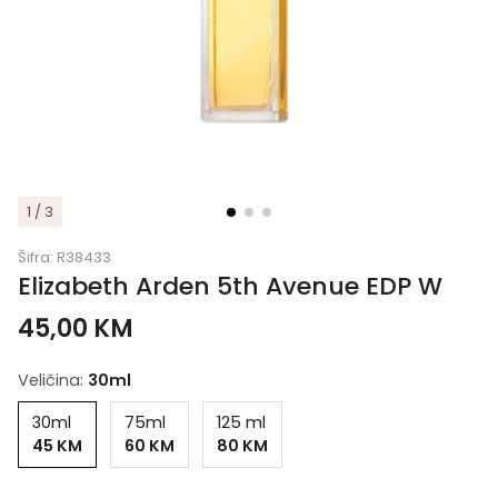
1 / 3
Šifra:
R38433
Elizabeth Arden 5th Avenue EDP W
45,00
KM
Veličina:
30ml
30ml
75ml
125 ml
45 KM
60 KM
80 KM