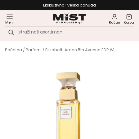
Ekskluzivna i velika ponuda
Meni
Račun
Korpa
Početna
/
Parfemi
/ Elizabeth Arden 5th Avenue EDP W