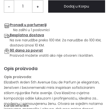
Dodaj u Korpu
-
+
Pronađi u parfumeriji
Na zalihi u 1 poslovnici
Besplatna dostava
Na sve narudžbe preko 100 KM. Za narudžbe do 100 KM,
dostava iznosi 10 KM.
90 dana za povrat
Proizvod možete vratiti ako nije otvoren i korišten.
Opis proizvoda
Opis proizvoda:
Elizabeth Arden 5th Avenue Eau de Parfum je elegantan,
ženstven i bezvremenski miris inspirisan sofisticiranim
stilom njujorške Pete avenije. Ova klasična cvjetna
kompozicija odiše luksuzom i profinjenošću, idealna za
modernu i samouvjerenu ženu. Otvara se svježim notama
Karakteristike:
jorgovana, magnolije i citrusa, dok srce mirisa donosi