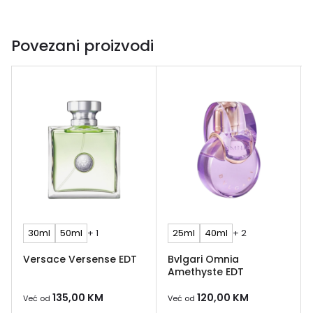
Povezani proizvodi
30ml
50ml
+ 1
25ml
40ml
+ 2
Versace Versense EDT
Bvlgari Omnia
Amethyste EDT
135,00
KM
120,00
KM
Već od
Već od