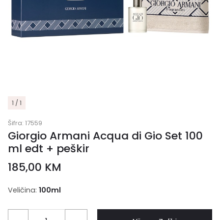
1 / 1
Šifra:
17559
Giorgio Armani Acqua di Gio Set 100
ml edt + peškir
185,00
KM
Veličina:
100ml