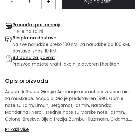
Nije na Zalihi
-
+
Pronađi u parfumeriji
Nije na zalihi
Besplatna dostava
Na sve narudžbe preko 100 KM. Za narudžbe do 100 KM,
dostava iznosi 10 KM.
90 dana za povrat
Proizvod možete vratiti ako nije otvoren i korišten.
Opis proizvoda
Acqua di Gio od Giorgio Armani je aromatični vodeni miris
za muškarce. Acqua di Gio je predstavljen 1996. Gornje
note su Lajm, Limun, Bergamot, jasmin, Narandža,
Mandarina i Neroli; srednje note su Morske note, jasmin,
Calone, Breskva, Bijela frezija, Zumbul, Ruzmarin, Ciklama,
Ljubičica, Korijander, Muškatni orah, Ruža i Rezeda; bazne
Prikaži više
note su Bijeli mošus, Kedar, Mahovina, pačuli i Amber.