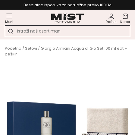
Besplatna isporuka za narudžbe preko 100KM
Meni
Račun
Korpa
Početna
/
Setovi
/ Giorgio Armani Acqua di Gio Set 100 ml edt +
peškir