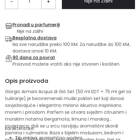
Nije na Zalihi
-
+
Pronađi u parfumeriji
Nije na zalihi
Besplatna dostava
Na sve narudžbe preko 100 KM. Za narudžbe do 100 KM,
dostava iznosi 10 KM.
90 dana za povrat
Proizvod možete vratiti ako nije otvoren i korišten.
Opis proizvoda
Giorgio Armani Acqua di Giò Set (50 ml EDT + 75 ml gel za
tuširanje) je bezvremenski muški poklon set koji donosi
osvježavajuće i elegantno mirisno iskustvo inspirisano
morem i prirodom. Parfem se otvara svježim citrusnim i
morskim notama bergamota, limuna i morskog
povjetarca, dok se u srcu razvijaju aromatični akordi
karakteristike:
jasmina i ružmarina. Baza s bijelim mošusom, kedrom i
Tip mirisa:
aromatično-vodeni
pačulijem ostavlja čist, prirodan i ugodan trag. Gel za