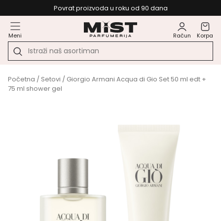
Povrat proizvoda u roku od 90 dana
Meni
Račun
Korpa
Početna
/
Setovi
/ Giorgio Armani Acqua di Gio Set 50 ml edt +
75 ml shower gel