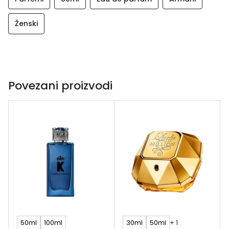
Ženski
Povezani proizvodi
50ml
100ml
30ml
50ml
+ 1