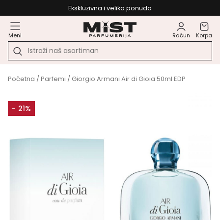
Ekskluzivna i velika ponuda
Meni
Račun
Korpa
Početna
/
Parfemi
/ Giorgio Armani Air di Gioia 50ml EDP
- 21%