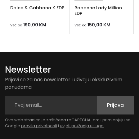
Dolce & Gabbana K EDP
Rabanne Lady Million
EDP
190,00
KM
150,00
KM
Već od
Već od
Newsletter
Prijavi se za naš newsletter i uživaj u ekskluzivnim
ponudama
Prijava
Ova web stranica je zaštićena reCAPTCHA-om i primjenjuju se
Google
pravila privatnosti
i
uvjeti pružanja usluge
.