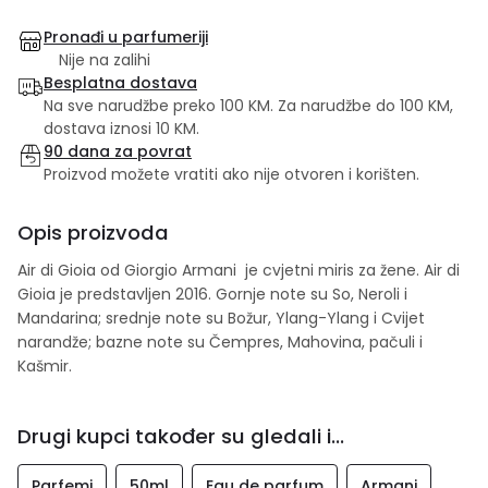
Pronađi u parfumeriji
Nije na zalihi
Besplatna dostava
Na sve narudžbe preko 100 KM. Za narudžbe do 100 KM,
dostava iznosi 10 KM.
90 dana za povrat
Proizvod možete vratiti ako nije otvoren i korišten.
Opis proizvoda
Air di Gioia od Giorgio Armani je cvjetni miris za žene. Air di
Gioia je predstavljen 2016. Gornje note su So, Neroli i
Mandarina; srednje note su Božur, Ylang-Ylang i Cvijet
narandže; bazne note su Čempres, Mahovina, pačuli i
Kašmir.
Drugi kupci također su gledali i...
Parfemi
50ml
Eau de parfum
Armani