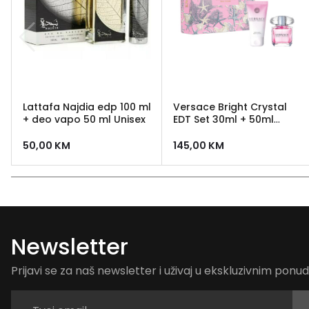
Lattafa Najdia edp 100 ml
Versace Bright Crystal
+ deo vapo 50 ml Unisex
EDT Set 30ml + 50ml
Body Lotion
50,00
KM
145,00
KM
Newsletter
Prijavi se za naš newsletter i uživaj u ekskluzivnim pon