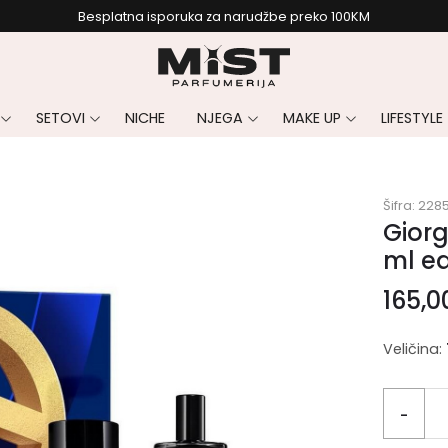
Besplatna isporuka za narudžbe preko 100KM
SETOVI
NICHE
NJEGA
MAKE UP
LIFESTYLE
Šifra:
228
Giorg
ml e
165,
Veličina:
-