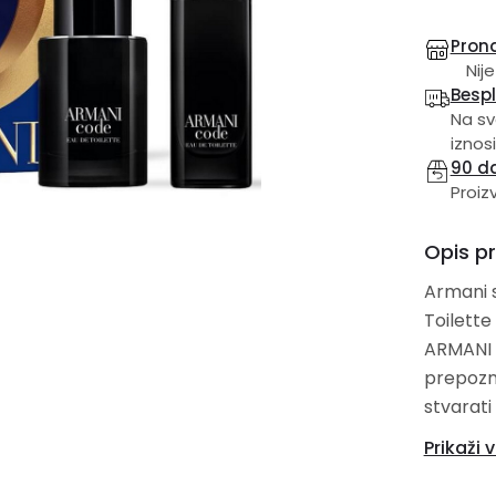
Prona
Nije
Besp
Na sv
iznosi
90 d
Proiz
Opis p
Armani s
Toilette 15 ml. Kultni miris ispunjen
ARMANI 
prepozna
stvarati
savreme
Prikaži v