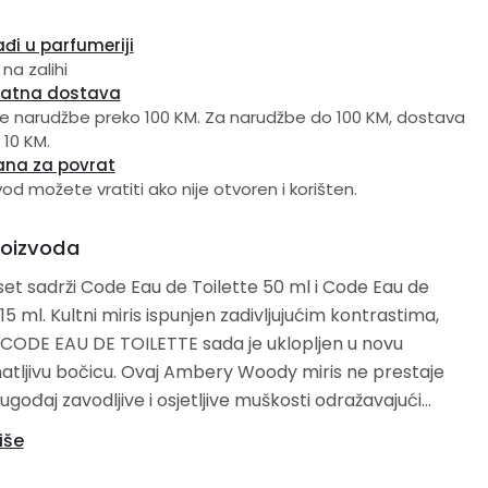
đi u parfumeriji
 na zalihi
latna dostava
e narudžbe preko 100 KM. Za narudžbe do 100 KM, dostava
 10 KM.
ana za povrat
vod možete vratiti ako nije otvoren i korišten.
roizvoda
et sadrži Code Eau de Toilette 50 ml i Code Eau de
 zadivljujućim kontrastima,
CODE EAU DE TOILETTE sada je uklopljen u novu
tljivu bočicu. Ovaj Ambery Woody miris ne prestaje
 ugođaj zavodljive i osjetljive muškosti odražavajući
nog muškarca.
iše