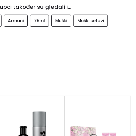
upci također su gledali i...
Armani
75ml
Muški
Muški setovi