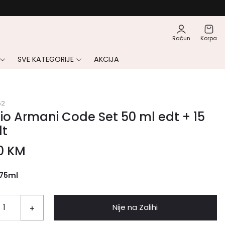
Račun
Korpa
SVE KATEGORIJE
AKCIJA
52
io Armani Code Set 50 ml edt + 15
dt
00
KM
75ml
Nije na Zalihi
+