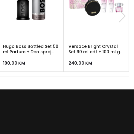
Hugo Boss Bottled Set 50
Versace Bright Crystal
ml Parfum + Deo sprej
Set 90 ml edt + 100 ml gel
150 ml
za tuširanje +100 ml
losion + Versace neseser
190,00
KM
240,00
KM