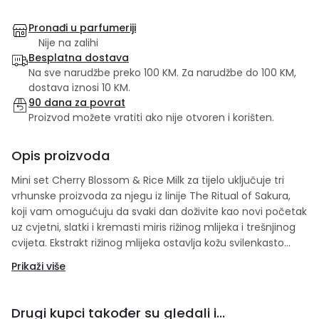
Pronađi u parfumeriji
Nije na zalihi
Besplatna dostava
Na sve narudžbe preko 100 KM. Za narudžbe do 100 KM,
dostava iznosi 10 KM.
90 dana za povrat
Proizvod možete vratiti ako nije otvoren i korišten.
Opis proizvoda
Mini set Cherry Blossom & Rice Milk za tijelo uključuje tri
vrhunske proizvoda za njegu iz linije The Ritual of Sakura,
koji vam omogućuju da svaki dan doživite kao novi početak
uz cvjetni, slatki i kremasti miris rižinog mlijeka i trešnjinog
cvijeta. Ekstrakt rižinog mlijeka ostavlja kožu svilenkasto
glatkom i zdravog izgleda, dok nježni cvjetni miris trešnjinog
Prikaži više
cvijeta umiruje i opušta osjetila. Set sadrži: The Ritual of
Sakura Foaming Shower Gel - 50 ml The Ritual of Sakura
Body Scrub - 125 g The Ritual of Sakura Body Cream - 70
Drugi kupci također su gledali i...