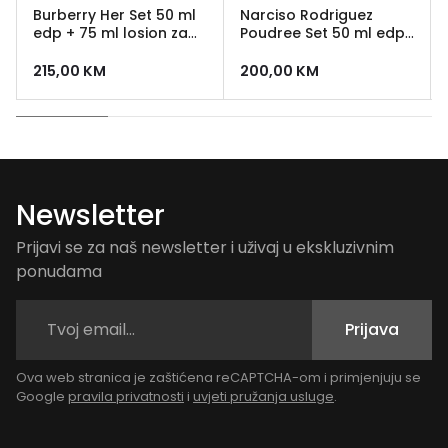
Burberry Her Set 50 ml
Narciso Rodriguez
edp + 75 ml losion za
Poudree Set 50 ml edp
tijelo
+ 50 ml gel za tusiranje
+ 50 ml losion
215,00
KM
200,00
KM
Newsletter
Prijavi se za naš newsletter i uživaj u ekskluzivnim
ponudama
Prijava
Ova web stranica je zaštićena reCAPTCHA-om i primjenjuju se
Google
pravila privatnosti
i
uvjeti pružanja usluge
.