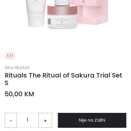
1 / 1
Šifra:
R52424
Rituals The Ritual of Sakura Trial Set
S
50,00
KM
Nije na Zalihi
-
+